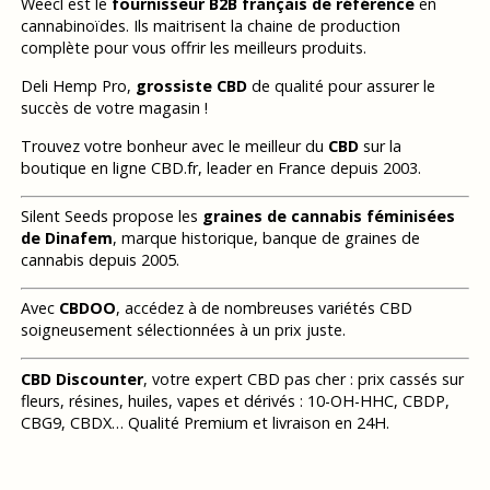
Weecl est le
fournisseur B2B français de référence
en
cannabinoïdes. Ils maitrisent la chaine de production
complète pour vous offrir les meilleurs produits.
Deli Hemp Pro,
grossiste CBD
de qualité pour assurer le
succès de votre magasin !
Trouvez votre bonheur avec le meilleur du
CBD
sur la
boutique en ligne CBD.fr, leader en France depuis 2003.
Silent Seeds propose les
graines de cannabis féminisées
de Dinafem
, marque historique, banque de graines de
cannabis depuis 2005.
Avec
CBDOO
, accédez à de nombreuses variétés CBD
soigneusement sélectionnées à un prix juste.
CBD Discounter
, votre expert CBD pas cher : prix cassés sur
fleurs, résines, huiles, vapes et dérivés : 10-OH-HHC, CBDP,
CBG9, CBDX… Qualité Premium et livraison en 24H.