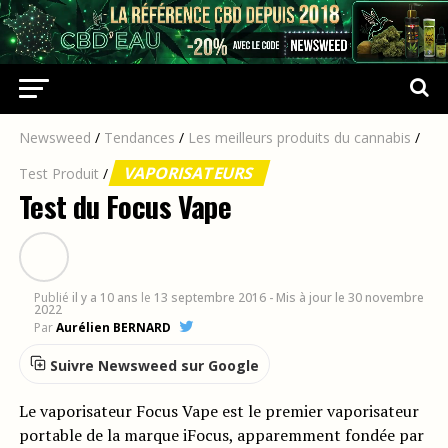
Newsweed
/
Tendances
/
Les meilleurs produits du cannabis
/
VAPORISATEURS
Test Produit
/
Test du Focus Vape
Publié
il y a 10 ans
le
13 septembre 2016
- Mis à jour le 30 novembre
2022
Par
Aurélien BERNARD
Suivre Newsweed sur Google
Le vaporisateur Focus Vape est le premier vaporisateur
portable de la marque iFocus, apparemment fondée par