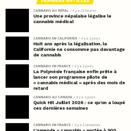
DERNIERS ARTICLES
CANNABIS AU NÉPAL
il y a 22 heures
Une province népalaise légalise le
cannabis médical
CANNABIS EN CALIFORNIE
il y a 2 jours
Huit ans après la légalisation, la
Californie ne consomme pas davantage
de cannabis
CANNABIS EN FRANCE
il y a 2 jours
La Polynésie française enfin prête à
lancer son programme pilote de
« cannabis médical » après des mois de
retard
CANNABIS AU CANADA
il y a 3 jours
Quick Hit Juillet 2026 : ce qu’on a loupé
ces dernières semaines
CANNABIS EN FRANCE
il y a 2 semaines
L’amende « cannabis » portée à 500