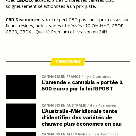
Avec
CBDOO
, accédez à de nombreuses variétés CBD
soigneusement sélectionnées à un prix juste.
CBD Discounter
, votre expert CBD pas cher : prix cassés sur
fleurs, résines, huiles, vapes et dérivés : 10-OH-HHC, CBDP,
CBG9, CBDX… Qualité Premium et livraison en 24H.
TRENDING
CANNABIS EN FRANCE
il y a 2 semaines
L’amende « cannabis » portée à
500 euros par la loi RIPOST
CANNABIS EN AUSTRALIE
il y a 4 semaines
L’Australie-Méridionale tente
d’identifier des variétés de
chanvre plus économes en eau
CANNABIS EN ALLEMAGNE
il y a 3 semaines