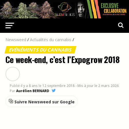
Newsweed
/
Actualités du cannabis
/
EVÉNÉMENTS DU CANNABIS
Ce week-end, c’est l’Expogrow 2018
Publié
il y a 8 ans
le
12 septembre 2018
- Mis à jour le 2 mars 2026
Par
Aurélien BERNARD
Suivre Newsweed sur Google