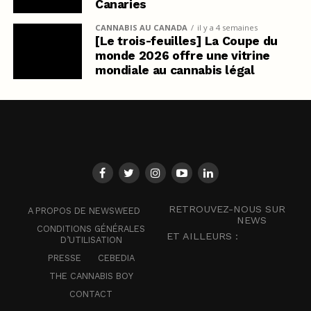
Canaries
CANNABIS AU CANADA
il y a 4 semaines
[Le trois-feuilles] La Coupe du
monde 2026 offre une vitrine
mondiale au cannabis légal
RETROUVEZ-NOUS SUR
A PROPOS DE NEWSWEED
NEWS
CONDITIONS GÉNÉRALES
ET AILLEURS :
D’UTILISATION
PRESSE
CEBEDIA
THE CANNABIS BOY
CONTACT