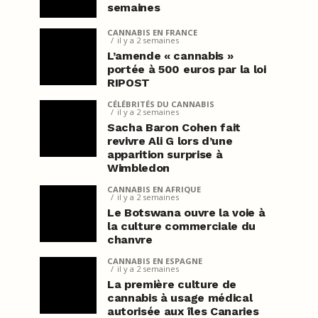
semaines
CANNABIS EN FRANCE
il y a 2 semaines
L’amende « cannabis »
portée à 500 euros par la loi
RIPOST
CÉLÉBRITÉS DU CANNABIS
il y a 2 semaines
Sacha Baron Cohen fait
revivre Ali G lors d’une
apparition surprise à
Wimbledon
CANNABIS EN AFRIQUE
il y a 2 semaines
Le Botswana ouvre la voie à
la culture commerciale du
chanvre
CANNABIS EN ESPAGNE
il y a 2 semaines
La première culture de
cannabis à usage médical
autorisée aux îles Canaries