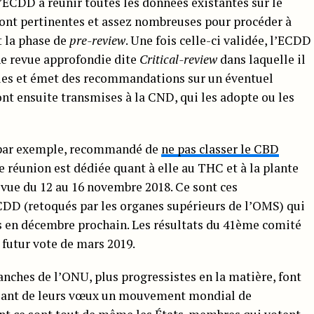
ECDD à réunir toutes les données existantes sur le
sont pertinentes et assez nombreuses pour procéder à
t la phase de
pre-review
. Une fois celle-ci validée, l’ECDD
ne revue approfondie dite
Critical-review
dans laquelle il
ques et émet des recommandations sur un éventuel
ont ensuite transmises à la CND, qui les adopte ou les
, par exemple, recommandé de
ne pas classer le CBD
e réunion est dédiée quant à elle au THC et à la plante
révue du 12 au 16 novembre 2018. Ce sont ces
DD (retoqués par les organes supérieurs de l’OMS) qui
 en décembre prochain. Les résultats du 41ème comité
 futur vote de mars 2019.
anches de l’ONU, plus progressistes en la matière, font
elant de leurs vœux un mouvement mondial de