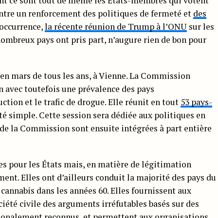
nt ce sont tout de même les États-membres qui votent
entre un renforcement des politiques de fermeté et
des
l’occurrence,
la récente réunion de Trump à l’ONU
sur les
nombreux pays ont pris part, n’augure rien de bon pour
 en mars de tous les ans, à Vienne. La Commission
n avec toutefois une prévalence des pays
tion et le trafic de drogue. Elle réunit en tout
53 pays-
rité simple. Cette session sera dédiée aux politiques en
 de la Commission sont ensuite intégrées à part entière
s pour les États mais, en matière de légitimation
nt. Elles ont d’ailleurs conduit la majorité des pays du
cannabis dans les années 60. Elles fournissent aux
ociété civile des arguments irréfutables basés sur des
onalement reconnus, et permettent aux organisations