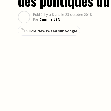
des politiques d
Publié
il y a 8 ans
le
23 octobre 2018
Par
Camille LZN
Suivre Newsweed sur Google