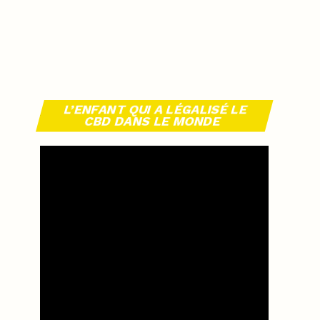
L’ENFANT QUI A LÉGALISÉ LE
CBD DANS LE MONDE