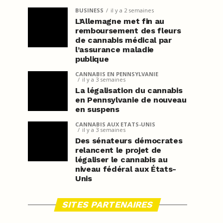
BUSINESS
il y a 2 semaines
L’Allemagne met fin au
remboursement des fleurs
de cannabis médical par
l’assurance maladie
publique
CANNABIS EN PENNSYLVANIE
il y a 3 semaines
La légalisation du cannabis
en Pennsylvanie de nouveau
en suspens
CANNABIS AUX ETATS-UNIS
il y a 3 semaines
Des sénateurs démocrates
relancent le projet de
légaliser le cannabis au
niveau fédéral aux États-
Unis
SITES PARTENAIRES