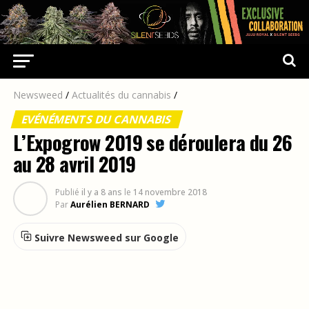
Newsweed
/
Actualités du cannabis
/
EVÉNÉMENTS DU CANNABIS
L’Expogrow 2019 se déroulera du 26
au 28 avril 2019
Publié
il y a 8 ans
le
14 novembre 2018
Par
Aurélien BERNARD
Suivre Newsweed sur Google