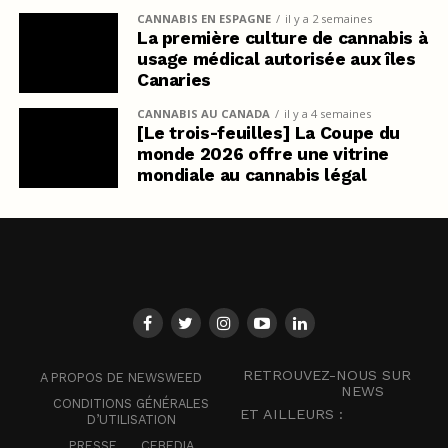
CANNABIS EN ESPAGNE
il y a 2 semaines
La première culture de cannabis à
usage médical autorisée aux îles
Canaries
CANNABIS AU CANADA
il y a 4 semaines
[Le trois-feuilles] La Coupe du
monde 2026 offre une vitrine
mondiale au cannabis légal
RETROUVEZ-NOUS SUR
A PROPOS DE NEWSWEED
NEWS
CONDITIONS GÉNÉRALES
ET AILLEURS :
D’UTILISATION
PRESSE
CEBEDIA