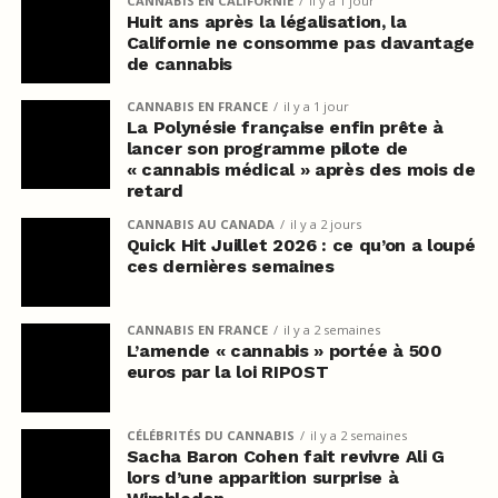
CANNABIS EN CALIFORNIE
il y a 1 jour
Huit ans après la légalisation, la
Californie ne consomme pas davantage
de cannabis
CANNABIS EN FRANCE
il y a 1 jour
La Polynésie française enfin prête à
lancer son programme pilote de
« cannabis médical » après des mois de
retard
CANNABIS AU CANADA
il y a 2 jours
Quick Hit Juillet 2026 : ce qu’on a loupé
ces dernières semaines
CANNABIS EN FRANCE
il y a 2 semaines
L’amende « cannabis » portée à 500
euros par la loi RIPOST
CÉLÉBRITÉS DU CANNABIS
il y a 2 semaines
Sacha Baron Cohen fait revivre Ali G
lors d’une apparition surprise à