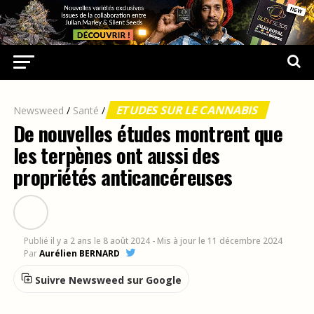
ETUDES SUR LE CANNABIS
Newsweed
/
Santé
/
De nouvelles études montrent que
les terpènes ont aussi des
propriétés anticancéreuses
Publié
il y a 2 ans
le
8 août 2024
- Mis à jour le 11 décembre 2024
Par
Aurélien BERNARD
Suivre Newsweed sur Google