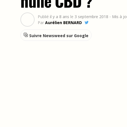
huile CBD ?
Publié
il y a 8 ans
le
3 septembre 2018
- Mis à j
Par
Aurélien BERNARD
Suivre Newsweed sur Google