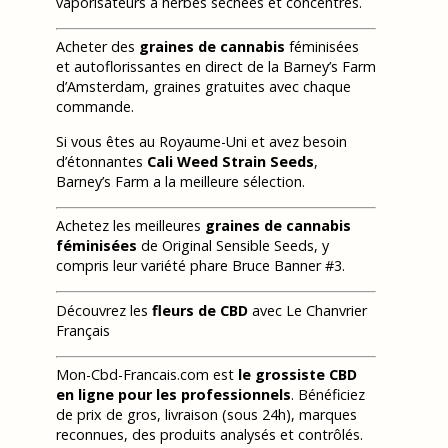
vaporisateurs à herbes séchées et concentrés.
Acheter des
graines de cannabis
féminisées
et autoflorissantes en direct de la Barney’s Farm
d’Amsterdam, graines gratuites avec chaque
commande.
Si vous êtes au Royaume-Uni et avez besoin
d’étonnantes
Cali Weed Strain Seeds
,
Barney’s Farm a la meilleure sélection.
Achetez les meilleures
graines de cannabis
féminisées
de Original Sensible Seeds, y
compris leur variété phare Bruce Banner #3.
Découvrez les
fleurs de CBD
avec Le Chanvrier
Français
Mon-Cbd-Francais.com est
le grossiste CBD
en ligne pour les professionnels
. Bénéficiez
de prix de gros, livraison (sous 24h), marques
reconnues, des produits analysés et contrôlés.