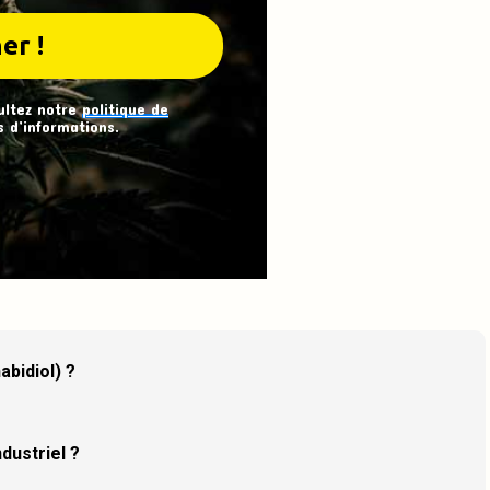
ultez notre
politique de
 d’informations.
abidiol) ?
dustriel ?