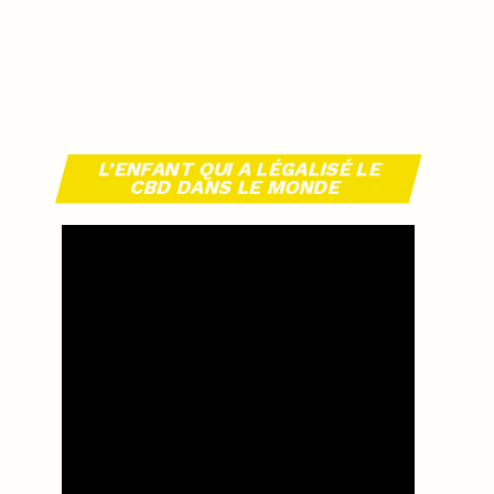
L’ENFANT QUI A LÉGALISÉ LE
CBD DANS LE MONDE