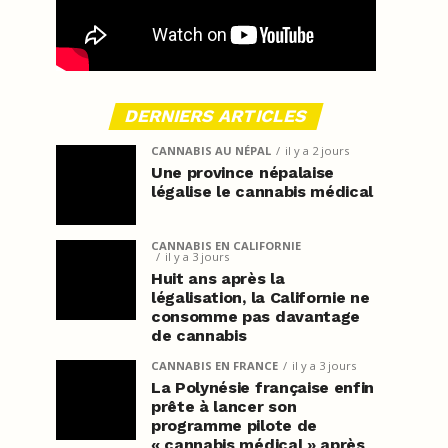
DERNIERS ARTICLES
CANNABIS AU NÉPAL
il y a 2 jours
Une province népalaise
légalise le cannabis médical
CANNABIS EN CALIFORNIE
il y a 3 jours
Huit ans après la
légalisation, la Californie ne
consomme pas davantage
de cannabis
CANNABIS EN FRANCE
il y a 3 jours
La Polynésie française enfin
prête à lancer son
programme pilote de
« cannabis médical » après