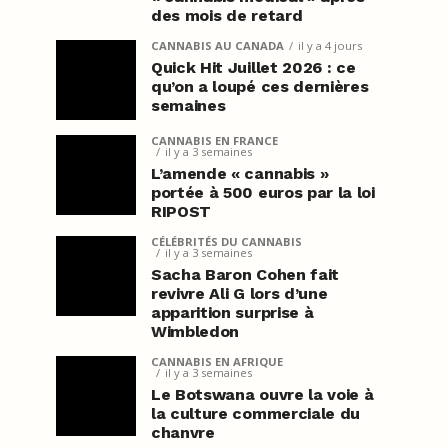
des mois de retard
CANNABIS AU CANADA
il y a 4 jours
Quick Hit Juillet 2026 : ce
qu’on a loupé ces dernières
semaines
CANNABIS EN FRANCE
il y a 3 semaines
L’amende « cannabis »
portée à 500 euros par la loi
RIPOST
CÉLÉBRITÉS DU CANNABIS
il y a 3 semaines
Sacha Baron Cohen fait
revivre Ali G lors d’une
apparition surprise à
Wimbledon
CANNABIS EN AFRIQUE
il y a 3 semaines
Le Botswana ouvre la voie à
la culture commerciale du
chanvre