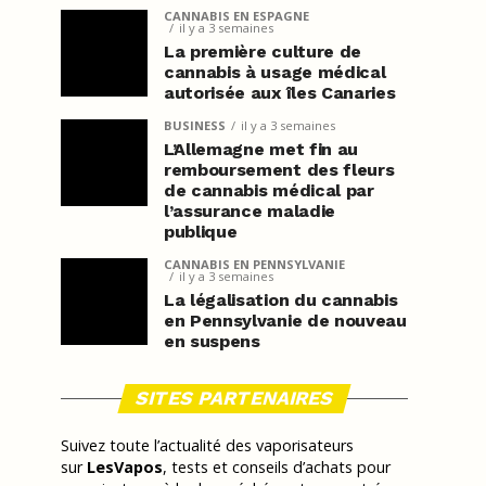
CANNABIS EN ESPAGNE
il y a 3 semaines
La première culture de
cannabis à usage médical
autorisée aux îles Canaries
BUSINESS
il y a 3 semaines
L’Allemagne met fin au
remboursement des fleurs
de cannabis médical par
l’assurance maladie
publique
CANNABIS EN PENNSYLVANIE
il y a 3 semaines
La légalisation du cannabis
en Pennsylvanie de nouveau
en suspens
SITES PARTENAIRES
Suivez toute l’actualité des vaporisateurs
sur
LesVapos
, tests et conseils d’achats pour