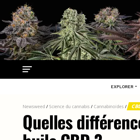
EXPLORER
CB
Newsweed
/
Science du cannabis
/
Cannabinoïdes
/
Quelles différenc