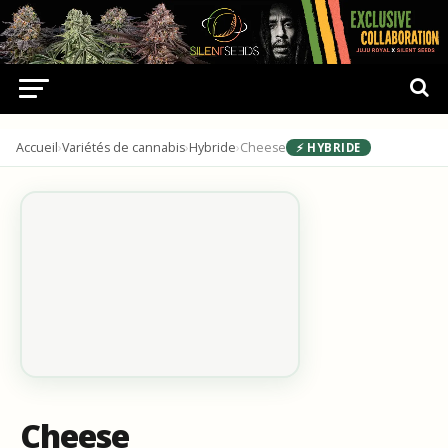
Accueil
›
Variétés de cannabis
›
Hybride
›
Cheese
⚡ HYBRIDE
Cheese