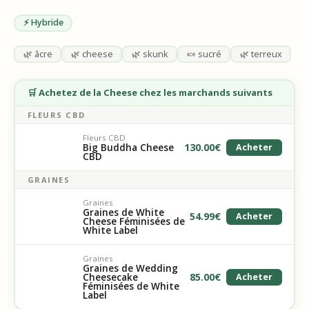
⚡ Hybride
🌿 âcre
🌿 cheese
🌿 skunk
🍬 sucré
🌿 terreux
🛒 Achetez de la Cheese chez les marchands suivants
FLEURS CBD
Fleurs CBD
130.00
€
Big Buddha Cheese
Acheter
CBD
GRAINES
Graines
Graines de White
54.99
€
Acheter
Cheese Féminisées de
White Label
Graines
Graines de Wedding
85.00
€
Cheesecake
Acheter
Féminisées de White
Label