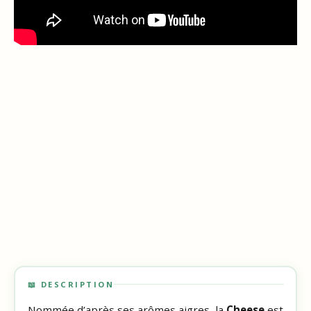
📖 DESCRIPTION
Nommée d’après ses arômes aigres, la
Cheese
est