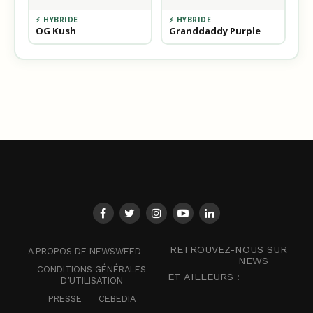
⚡ HYBRIDE
⚡ HYBRIDE
OG Kush
Granddaddy Purple
RETROUVEZ-NOUS SUR
A PROPOS DE NEWSWEED
NEWS
CONDITIONS GÉNÉRALES
ET AILLEURS :
D’UTILISATION
PRESSE
CEBEDIA