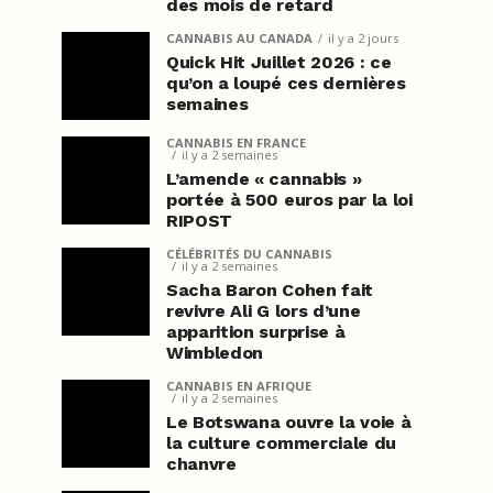
des mois de retard
CANNABIS AU CANADA
il y a 2 jours
Quick Hit Juillet 2026 : ce
qu’on a loupé ces dernières
semaines
CANNABIS EN FRANCE
il y a 2 semaines
L’amende « cannabis »
portée à 500 euros par la loi
RIPOST
CÉLÉBRITÉS DU CANNABIS
il y a 2 semaines
Sacha Baron Cohen fait
revivre Ali G lors d’une
apparition surprise à
Wimbledon
CANNABIS EN AFRIQUE
il y a 2 semaines
Le Botswana ouvre la voie à
la culture commerciale du
chanvre