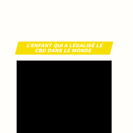
L’ENFANT QUI A LÉGALISÉ LE
CBD DANS LE MONDE