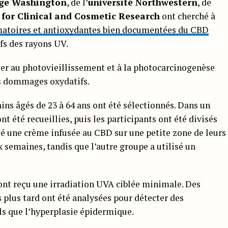
rge Washington
, de l’
université Northwestern
, de
 for Clinical and Cosmetic Research
ont cherché à
matoires et antioxydantes bien documentées du CBD
ifs des rayons UV.
er au photovieillissement et à la photocarcinogenèse
s dommages oxydatifs.
ains âgés de 23 à 64 ans ont été sélectionnés. Dans un
 été recueillies, puis les participants ont été divisés
é une crème infusée au CBD sur une petite zone de leurs
x semaines, tandis que l’autre groupe a utilisé un
 ont reçu une irradiation UVA ciblée minimale. Des
 plus tard ont été analysées pour détecter des
s que l’hyperplasie épidermique.