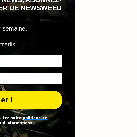
TER DE NEWSWEED
r semaine,
credis !
ultez notre
politique de
 d’informations.