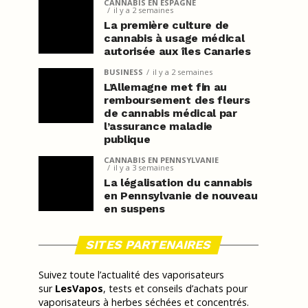
CANNABIS EN ESPAGNE
il y a 2 semaines
La première culture de
cannabis à usage médical
autorisée aux îles Canaries
BUSINESS
il y a 2 semaines
L’Allemagne met fin au
remboursement des fleurs
de cannabis médical par
l’assurance maladie
publique
CANNABIS EN PENNSYLVANIE
il y a 3 semaines
La légalisation du cannabis
en Pennsylvanie de nouveau
en suspens
SITES PARTENAIRES
Suivez toute l’actualité des vaporisateurs
sur
LesVapos
, tests et conseils d’achats pour
vaporisateurs à herbes séchées et concentrés.