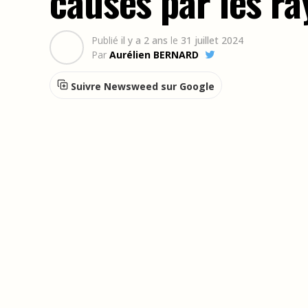
causés par les r
Publié
il y a 2 ans
le
31 juillet 2024
Par
Aurélien BERNARD
Suivre Newsweed sur Google