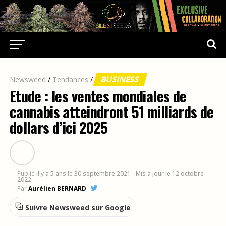
BUSINESS
Newsweed
/
Tendances
/
Etude : les ventes mondiales de
cannabis atteindront 51 milliards de
dollars d’ici 2025
Publié
il y a 5 ans
le
30 septembre 2021
- Mis à jour le 12 octobre
2022
Par
Aurélien BERNARD
Suivre Newsweed sur Google