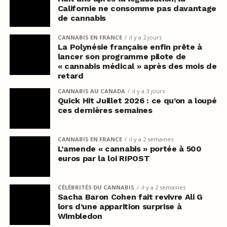
Californie ne consomme pas davantage
de cannabis
CANNABIS EN FRANCE
il y a 2 jours
La Polynésie française enfin prête à
lancer son programme pilote de
« cannabis médical » après des mois de
retard
CANNABIS AU CANADA
il y a 3 jours
Quick Hit Juillet 2026 : ce qu’on a loupé
ces dernières semaines
CANNABIS EN FRANCE
il y a 2 semaines
L’amende « cannabis » portée à 500
euros par la loi RIPOST
CÉLÉBRITÉS DU CANNABIS
il y a 2 semaines
Sacha Baron Cohen fait revivre Ali G
lors d’une apparition surprise à
Wimbledon