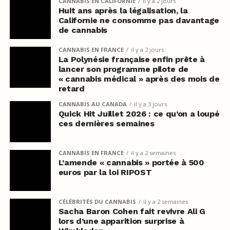
CANNABIS EN CALIFORNIE
il y a 2 jours
Huit ans après la légalisation, la
Californie ne consomme pas davantage
de cannabis
CANNABIS EN FRANCE
il y a 2 jours
La Polynésie française enfin prête à
lancer son programme pilote de
« cannabis médical » après des mois de
retard
CANNABIS AU CANADA
il y a 3 jours
Quick Hit Juillet 2026 : ce qu’on a loupé
ces dernières semaines
CANNABIS EN FRANCE
il y a 2 semaines
L’amende « cannabis » portée à 500
euros par la loi RIPOST
CÉLÉBRITÉS DU CANNABIS
il y a 2 semaines
Sacha Baron Cohen fait revivre Ali G
lors d’une apparition surprise à