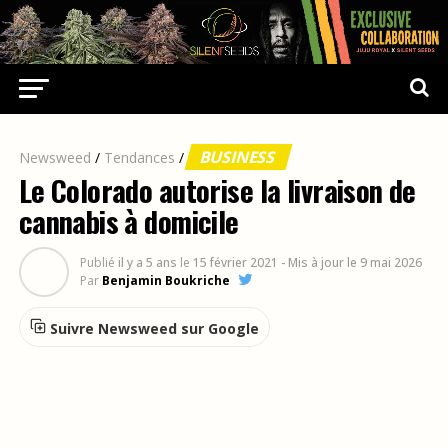
BUSINESS
Newsweed
/
Tendances
/
Le Colorado autorise la livraison de
cannabis à domicile
Publié
il y a 5 ans
le
15 février 2021
- Mis à jour le 9 mai 2026
Par
Benjamin Boukriche
Suivre Newsweed sur Google