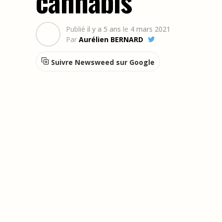
cannabis
Publié
il y a 5 ans
le
4 mars 2021
Par
Aurélien BERNARD
Suivre Newsweed sur Google