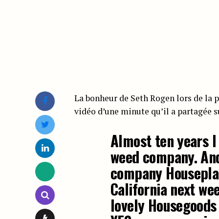
La bonheur de Seth Rogen lors de la 
vidéo d’une minute qu’il a partagée su
Almost ten years I
weed company. And
company Houseplant
California next we
lovely Housegoods 