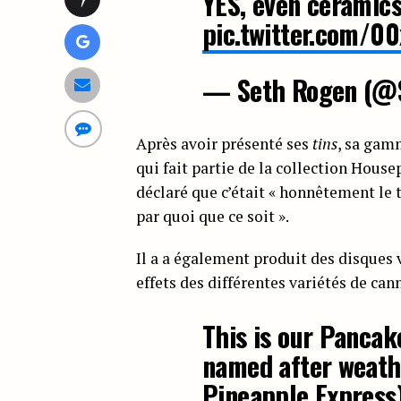
YES, even ceramic
pic.twitter.com/
— Seth Rogen (@
Après avoir présenté ses
tins
, sa ga
qui fait partie de la collection House
déclaré que c’était « honnêtement le 
par quoi que ce soit ».
Il a a également produit des disques 
effets des différentes variétés de can
This is our Pancake
named after weathe
Pineapple Express)