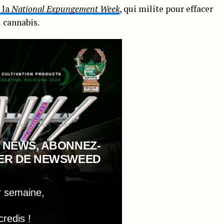
 la
National Expungement Week
, qui milite pour effacer
 cannabis.
 NEWS, ABONNEZ-
TER DE NEWSWEED
r semaine,
credis !