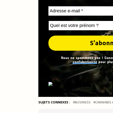
Nous ne spammons pas ! Cons
confidentialité
pour plus
SUJETS CONNEXES :
BUSINESS
CANNABIS 