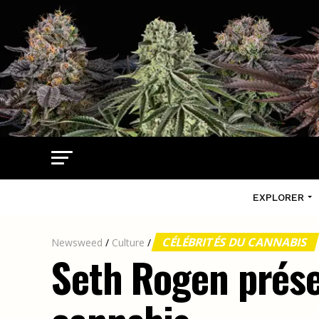
EXPLORER
CÉLÉBRITÉS DU CANNABIS
Newsweed
/
Culture
/
Seth Rogen prése