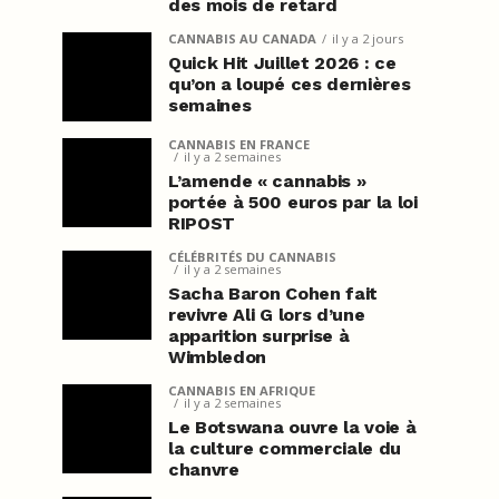
des mois de retard
CANNABIS AU CANADA
il y a 2 jours
Quick Hit Juillet 2026 : ce
qu’on a loupé ces dernières
semaines
CANNABIS EN FRANCE
il y a 2 semaines
L’amende « cannabis »
portée à 500 euros par la loi
RIPOST
CÉLÉBRITÉS DU CANNABIS
il y a 2 semaines
Sacha Baron Cohen fait
revivre Ali G lors d’une
apparition surprise à
Wimbledon
CANNABIS EN AFRIQUE
il y a 2 semaines
Le Botswana ouvre la voie à
la culture commerciale du
chanvre