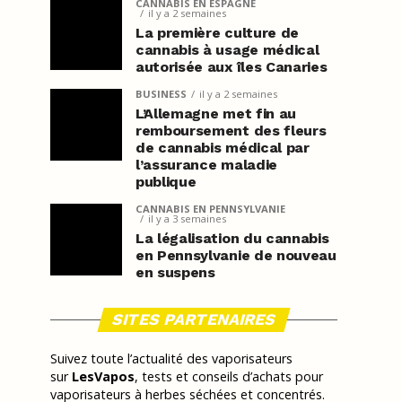
CANNABIS EN ESPAGNE
il y a 2 semaines
La première culture de
cannabis à usage médical
autorisée aux îles Canaries
BUSINESS
il y a 2 semaines
L’Allemagne met fin au
remboursement des fleurs
de cannabis médical par
l’assurance maladie
publique
CANNABIS EN PENNSYLVANIE
il y a 3 semaines
La légalisation du cannabis
en Pennsylvanie de nouveau
en suspens
SITES PARTENAIRES
Suivez toute l’actualité des vaporisateurs
sur
LesVapos
, tests et conseils d’achats pour
vaporisateurs à herbes séchées et concentrés.