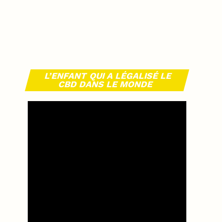
L’ENFANT QUI A LÉGALISÉ LE
CBD DANS LE MONDE