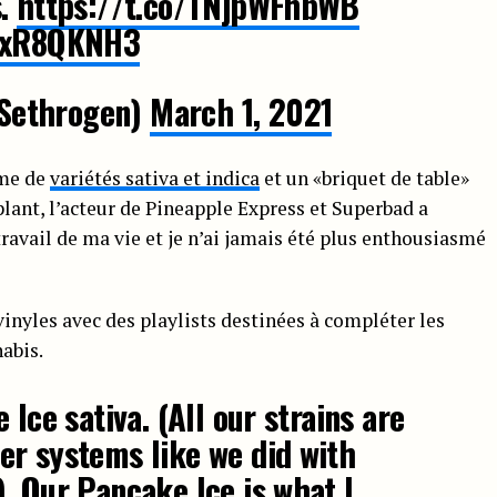
s.
https://t.co/TNjpWFhbWB
00xR8QKNH3
Sethrogen)
March 1, 2021
mme de
variétés sativa et indica
et un «briquet de table»
plant, l’acteur de Pineapple Express et Superbad a
travail de ma vie et je n’ai jamais été plus enthousiasmé
vinyles avec des playlists destinées à compléter les
nabis.
 Ice sativa. (All our strains are
r systems like we did with
. Our Pancake Ice is what I