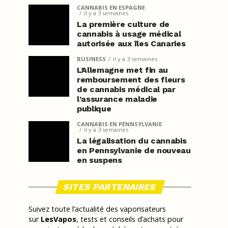
CANNABIS EN ESPAGNE
il y a 3 semaines
La première culture de
cannabis à usage médical
autorisée aux îles Canaries
BUSINESS
il y a 3 semaines
L’Allemagne met fin au
remboursement des fleurs
de cannabis médical par
l’assurance maladie
publique
CANNABIS EN PENNSYLVANIE
il y a 3 semaines
La légalisation du cannabis
en Pennsylvanie de nouveau
en suspens
SITES PARTENAIRES
Suivez toute l’actualité des vaporisateurs
sur
LesVapos
, tests et conseils d’achats pour