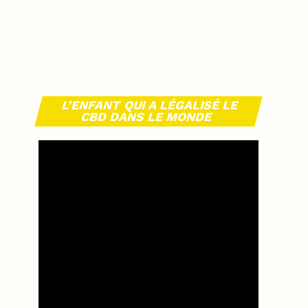
L’ENFANT QUI A LÉGALISÉ LE
CBD DANS LE MONDE