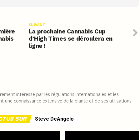
SUIVANT
emière
La prochaine Cannabis Cup
nabis
d’High Times se déroulera en
ligne !
ement intéressé par les régulations internationales et les
t une connaissance extensive de la plante et de ses utilisations.
ACTUS SUR
Steve DeAngelo