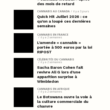
des mois de retard
CANNABIS AU CANADA
il y a 3 jours
Quick Hit Juillet 2026 : ce
qu’on a loupé ces dernières
semaines
CANNABIS EN FRANCE
il y a 2 semaines
L’amende « cannabis »
portée à 500 euros par la loi
RIPOST
CÉLÉBRITÉS DU CANNABIS
il y a 2 semaines
Sacha Baron Cohen fait
revivre Ali G lors d’une
apparition surprise à
Wimbledon
CANNABIS EN AFRIQUE
il y a 2 semaines
Le Botswana ouvre la voie à
la culture commerciale du
chanvre