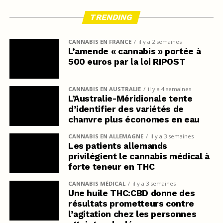
TRENDING
CANNABIS EN FRANCE
il y a 2 semaines
L’amende « cannabis » portée à
500 euros par la loi RIPOST
CANNABIS EN AUSTRALIE
il y a 4 semaines
L’Australie-Méridionale tente
d’identifier des variétés de
chanvre plus économes en eau
CANNABIS EN ALLEMAGNE
il y a 3 semaines
Les patients allemands
privilégient le cannabis médical à
forte teneur en THC
CANNABIS MÉDICAL
il y a 3 semaines
Une huile THC:CBD donne des
résultats prometteurs contre
l’agitation chez les personnes