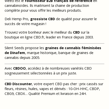
Weecl est le
fournisseur B2B français de référence
en
cannabinoïdes. Ils maitrisent la chaine de production
complète pour vous offrir les meilleurs produits.
Deli Hemp Pro,
grossiste CBD
de qualité pour assurer le
succès de votre magasin !
Trouvez votre bonheur avec le meilleur du
CBD
sur la
boutique en ligne CBD.fr, leader en France depuis 2003.
Silent Seeds propose les
graines de cannabis féminisées
de Dinafem
, marque historique, banque de graines de
cannabis depuis 2005.
Avec
CBDOO
, accédez à de nombreuses variétés CBD
soigneusement sélectionnées à un prix juste.
CBD Discounter
, votre expert CBD pas cher : prix cassés sur
fleurs, résines, huiles, vapes et dérivés : 10-OH-HHC, CBDP,
CBG9, CBDX… Qualité Premium et livraison en 24H.