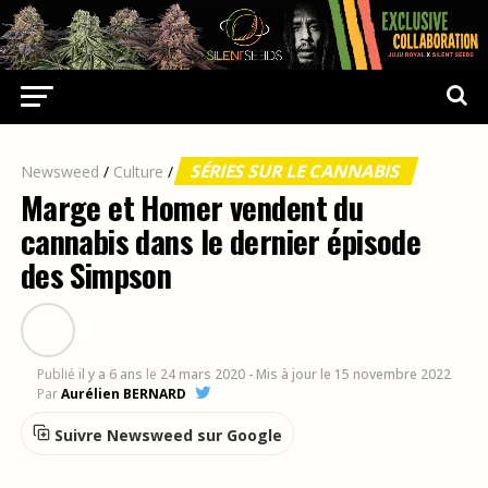
SÉRIES SUR LE CANNABIS
Newsweed
/
Culture
/
Marge et Homer vendent du
cannabis dans le dernier épisode
des Simpson
Publié
il y a 6 ans
le
24 mars 2020
- Mis à jour le 15 novembre 2022
Par
Aurélien BERNARD
Suivre Newsweed sur Google