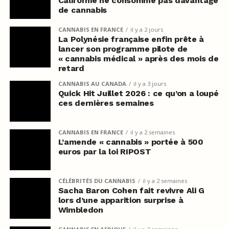
Californie ne consomme pas davantage
de cannabis
CANNABIS EN FRANCE
il y a 2 jours
La Polynésie française enfin prête à
lancer son programme pilote de
« cannabis médical » après des mois de
retard
CANNABIS AU CANADA
il y a 3 jours
Quick Hit Juillet 2026 : ce qu’on a loupé
ces dernières semaines
CANNABIS EN FRANCE
il y a 2 semaines
L’amende « cannabis » portée à 500
euros par la loi RIPOST
CÉLÉBRITÉS DU CANNABIS
il y a 2 semaines
Sacha Baron Cohen fait revivre Ali G
lors d’une apparition surprise à
Wimbledon