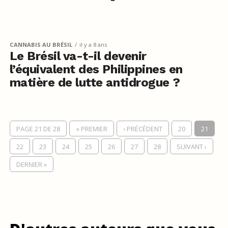
CANNABIS AU BRÉSIL
il y a 8 ans
Le Brésil va-t-il devenir
l’équivalent des Philippines en
matière de lutte antidrogue ?
PAGE 21 DE 28
« PREMIER
‹ PRÉCÉDENT
20
21
22
23
24
25
26
27
28
SUIVANT ›
DERNIER »