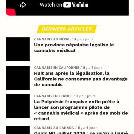
DERNIERS ARTICLES
CANNABIS AU NÉPAL
il y a 2 jours
Une province népalaise légalise le
cannabis médical
CANNABIS EN CALIFORNIE
il y a 3 jours
Huit ans après la légalisation, la
Californie ne consomme pas davantage
de cannabis
CANNABIS EN FRANCE
il y a 3 jours
La Polynésie française enfin prête à
lancer son programme pilote de
« cannabis médical » après des mois de
retard
CANNABIS AU CANADA
il y a 4 jours
Quick Hit Juillet 2026 : ce qu’on a loupé