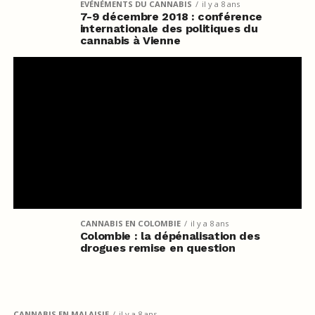
EVÉNÉMENTS DU CANNABIS
il y a 8 ans
7-9 décembre 2018 : conférence
internationale des politiques du
cannabis à Vienne
CANNABIS EN COLOMBIE
il y a 8 ans
Colombie : la dépénalisation des
drogues remise en question
CANNABIS EN MALAISIE
il y a 8 ans