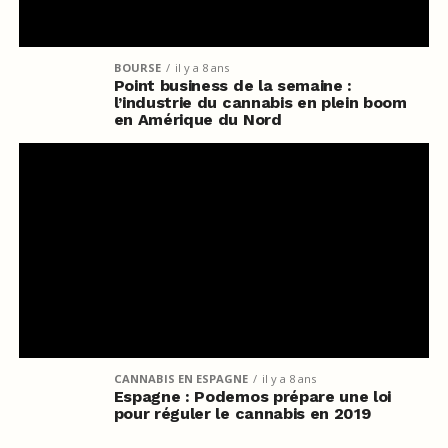
BOURSE
il y a 8 ans
Point business de la semaine :
l’industrie du cannabis en plein boom
en Amérique du Nord
CANNABIS EN ESPAGNE
il y a 8 ans
Espagne : Podemos prépare une loi
pour réguler le cannabis en 2019