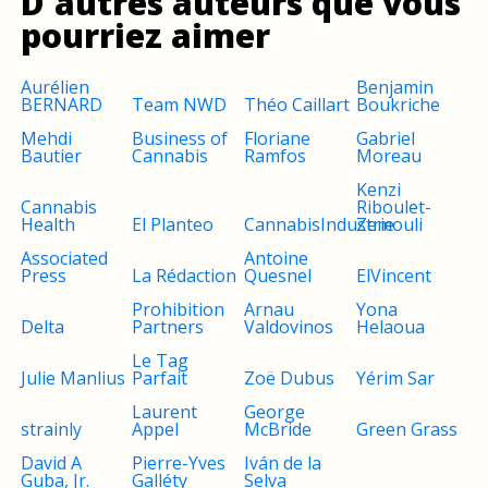
D'autres auteurs que vous
pourriez aimer
Aurélien
Benjamin
BERNARD
Team NWD
Théo Caillart
Boukriche
Mehdi
Business of
Floriane
Gabriel
Bautier
Cannabis
Ramfos
Moreau
Kenzi
Cannabis
Riboulet-
Health
El Planteo
CannabisIndustrie
Zemouli
Associated
Antoine
Press
La Rédaction
Quesnel
ElVincent
Prohibition
Arnau
Yona
Delta
Partners
Valdovinos
Helaoua
Le Tag
Julie Manlius
Parfait
Zoë Dubus
Yérim Sar
Laurent
George
strainly
Appel
McBride
Green Grass
David A
Pierre-Yves
Iván de la
Guba, Jr.
Galléty
Selva