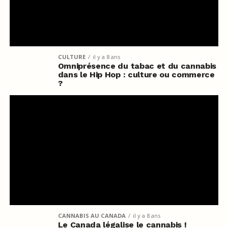
CULTURE
il y a 8 ans
Omniprésence du tabac et du cannabis
dans le Hip Hop : culture ou commerce
?
CANNABIS AU CANADA
il y a 8 ans
Le Canada légalise le cannabis !