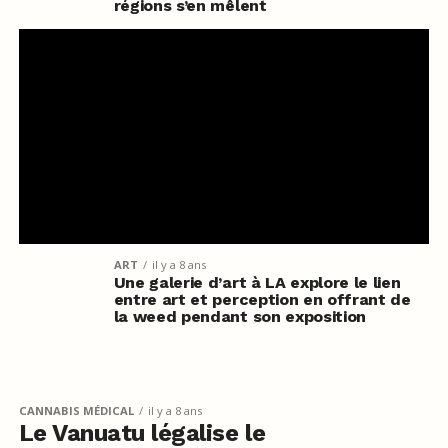
régions s’en mêlent
ART
il y a 8 ans
Une galerie d’art à LA explore le lien
entre art et perception en offrant de
la weed pendant son exposition
CANNABIS MÉDICAL
il y a 8 ans
Le Vanuatu légalise le