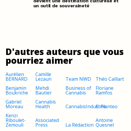
devient une destination culturelle et
un outil de souveraineté
D'autres auteurs que vous
pourriez aimer
Aurélien
Camille
BERNARD
Lezaun
Team NWD
Théo Caillart
Benjamin
Mehdi
Business of
Floriane
Boukriche
Bautier
Cannabis
Ramfos
Gabriel
Cannabis
Moreau
Health
CannabisIndustrie
El Planteo
Kenzi
Riboulet-
Associated
Antoine
Zemouli
Press
La Rédaction
Quesnel