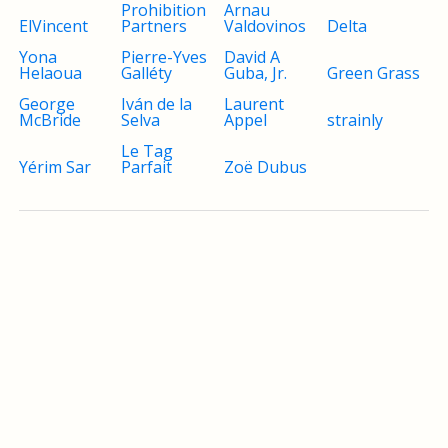
Prohibition
Arnau
ElVincent
Partners
Valdovinos
Delta
Yona
Pierre-Yves
David A
Helaoua
Galléty
Guba, Jr.
Green Grass
George
Iván de la
Laurent
McBride
Selva
Appel
strainly
Le Tag
Yérim Sar
Parfait
Zoë Dubus