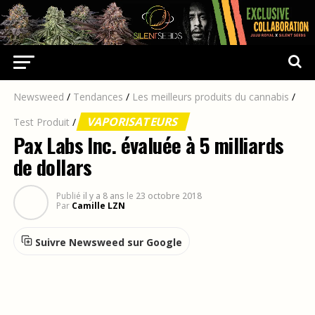
Newsweed
/
Tendances
/
Les meilleurs produits du cannabis
/
VAPORISATEURS
Test Produit
/
Pax Labs Inc. évaluée à 5 milliards
de dollars
Publié
il y a 8 ans
le
23 octobre 2018
Par
Camille LZN
Suivre Newsweed sur Google