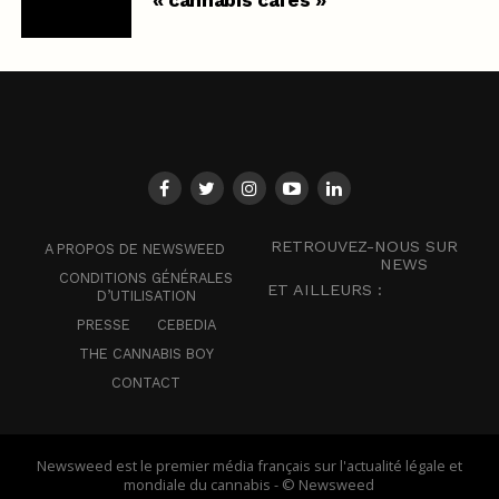
RETROUVEZ-NOUS SUR
A PROPOS DE NEWSWEED
NEWS
CONDITIONS GÉNÉRALES
ET AILLEURS :
D’UTILISATION
PRESSE
CEBEDIA
THE CANNABIS BOY
CONTACT
Newsweed est le premier média français sur l'actualité légale et
mondiale du cannabis - © Newsweed