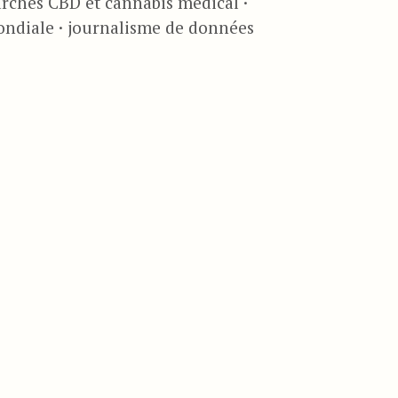
rchés CBD et cannabis médical ·
ondiale · journalisme de données