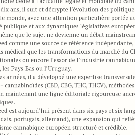
hone dédié à l’actualité légale et mondiale du canna
 dix ans, il suit et décrypte l’évolution des politiq
 le monde, avec une attention particulière portée 
é publique et aux dynamiques législatives europée
ême que le sujet ne devienne un débat mainstream
d comme une source de référence indépendante, c
s médical que les transformations du marché du CB
tionales ou encore l’essor de l’industrie cannabiq
 les Pays-Bas ou l’Uruguay.
des années, il a développé une expertise transversal
 – cannabinoïdes (CBD, CBG, THC, THCV), méthodes d
en maintenant une ligne éditoriale rigoureuse ancrée
fiques.
d est aujourd’hui présent dans six pays et six langu
dais, portugais, allemand), une expansion qui reflèt
isme cannabique européen structuré et crédible.