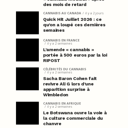
des mois de retard
CANNABIS AU CANADA
il y a 2 jours
Quick Hit Juillet 2026 : ce
qu’on a loupé ces dernières
semaines
CANNABIS EN FRANCE
il y a 2 semaines
L’amende « cannabis »
portée à 500 euros par la loi
RIPOST
CÉLÉBRITÉS DU CANNABIS
il y a 2 semaines
Sacha Baron Cohen fait
revivre Ali G lors d’une
apparition surprise à
Wimbledon
CANNABIS EN AFRIQUE
il y a 2 semaines
Le Botswana ouvre la voie à
la culture commerciale du
chanvre