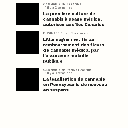
CANNABIS EN ESPAGNE
il y a 2 semaines
La première culture de
cannabis à usage médical
autorisée aux îles Canaries
BUSINESS
il y a 2 semaines
L’Allemagne met fin au
remboursement des fleurs
de cannabis médical par
l’assurance maladie
publique
CANNABIS EN PENNSYLVANIE
il y a 3 semaines
La légalisation du cannabis
en Pennsylvanie de nouveau
en suspens