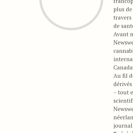
francop
plus de
travers
de sant
Avant m
Newswee
cannabi
interna
Canada,
Au fil 
dérivés
– tout 
scienti
Newswee
néerlan
journal