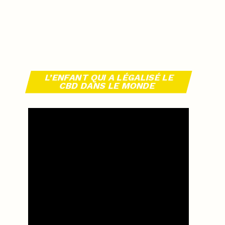
L’ENFANT QUI A LÉGALISÉ LE
CBD DANS LE MONDE