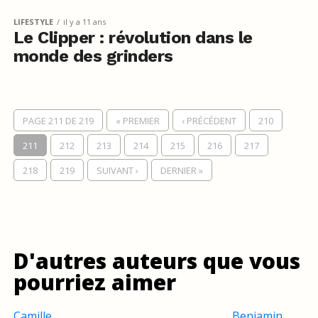
LIFESTYLE
il y a 11 ans
Le Clipper : révolution dans le
monde des grinders
PAGE 211 DE 219
« PREMIER
‹ PRÉCÉDENT
210
211
212
213
214
215
216
217
218
219
SUIVANT ›
DERNIER »
D'autres auteurs que vous
pourriez aimer
Camille
Benjamin