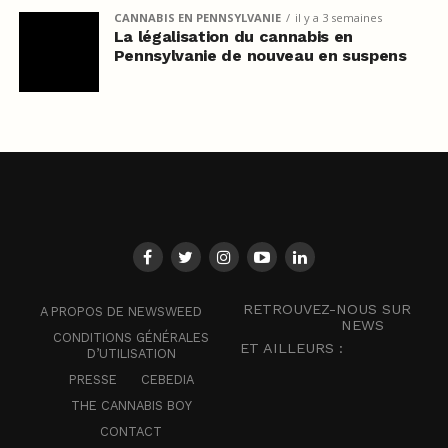
CANNABIS EN PENNSYLVANIE
il y a 3 semaines
La légalisation du cannabis en
Pennsylvanie de nouveau en suspens
RETROUVEZ-NOUS SUR
A PROPOS DE NEWSWEED
NEWS
CONDITIONS GÉNÉRALES
ET AILLEURS :
D’UTILISATION
PRESSE
CEBEDIA
THE CANNABIS BOY
CONTACT