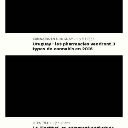
CANNABIS EN URUGUAY
il y a 11 ans
Uruguay : les pharmacies vendront 3
types de cannabis en 2016
LIFESTYLE
il y a 11 ans
Le PipeMug, ou comment conjuguer