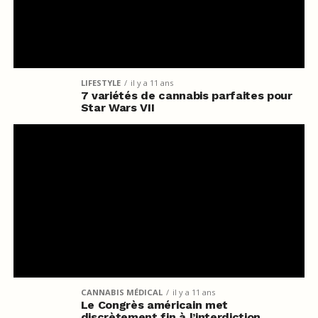
LIFESTYLE
il y a 11 ans
7 variétés de cannabis parfaites pour
Star Wars VII
CANNABIS MÉDICAL
il y a 11 ans
Le Congrès américain met
discrètement fin à l’interdiction