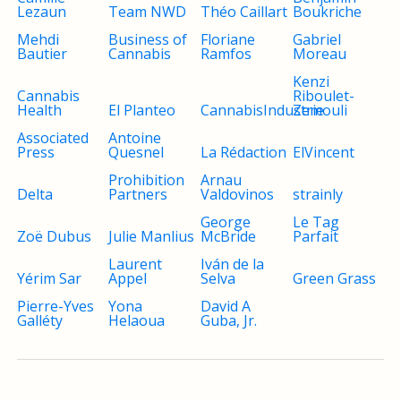
Lezaun
Team NWD
Théo Caillart
Boukriche
Mehdi
Business of
Floriane
Gabriel
Bautier
Cannabis
Ramfos
Moreau
Kenzi
Cannabis
Riboulet-
Health
El Planteo
CannabisIndustrie
Zemouli
Associated
Antoine
Press
Quesnel
La Rédaction
ElVincent
Prohibition
Arnau
Delta
Partners
Valdovinos
strainly
George
Le Tag
Zoë Dubus
Julie Manlius
McBride
Parfait
Laurent
Iván de la
Yérim Sar
Appel
Selva
Green Grass
Pierre-Yves
Yona
David A
Galléty
Helaoua
Guba, Jr.