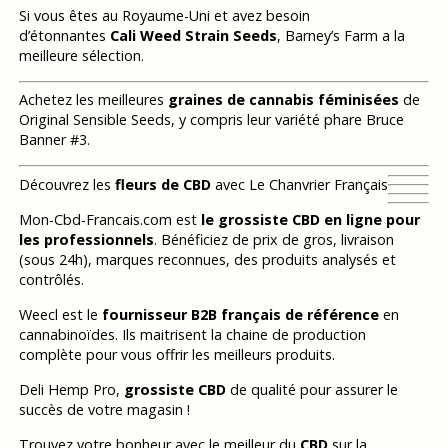
Si vous êtes au Royaume-Uni et avez besoin
d’étonnantes
Cali Weed Strain Seeds
, Barney’s Farm a la
meilleure sélection.
Achetez les meilleures
graines de cannabis féminisées
de
Original Sensible Seeds, y compris leur variété phare Bruce
Banner #3.
Découvrez les
fleurs de CBD
avec Le Chanvrier Français
Mon-Cbd-Francais.com est
le grossiste CBD en ligne pour
les professionnels
. Bénéficiez de prix de gros, livraison
(sous 24h), marques reconnues, des produits analysés et
contrôlés.
Weecl est le
fournisseur B2B français de référence
en
cannabinoïdes. Ils maitrisent la chaine de production
complète pour vous offrir les meilleurs produits.
Deli Hemp Pro,
grossiste CBD
de qualité pour assurer le
succès de votre magasin !
Trouvez votre bonheur avec le meilleur du
CBD
sur la