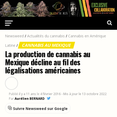
Newsweed
/
Actualités du cannabis
/
Cannabis en Amérique
CANNABIS AU MEXIQUE
Latine
/
La production de cannabis au
Mexique décline au fil des
légalisations américaines
Publié
il y a 11 ans
le
4 février 2016
- Mis à jour le 13 octobre 2022
Par
Aurélien BERNARD
Suivre Newsweed sur Google