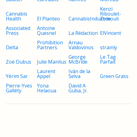
Kenzi
Cannabis
Riboulet-
Health
El Planteo
CannabisIndustrie
Zemouli
Associated
Antoine
Press
Quesnel
La Rédaction
ElVincent
Prohibition
Arnau
Delta
Partners
Valdovinos
strainly
George
Le Tag
Zoë Dubus
Julie Manlius
McBride
Parfait
Laurent
Iván de la
Yérim Sar
Appel
Selva
Green Grass
Pierre-Yves
Yona
David A
Galléty
Helaoua
Guba, Jr.