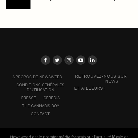
RETROUVEZ-NOUS SUR
A PROPOS DE NEWSWEED
NEWS
CONDITIONS GÉNÉRALES
ET AILLEURS :
D’UTILISATION
PRESSE
CEBEDIA
THE CANNABIS BOY
CONTACT
Newsweed est le premier média français sur l'actualité légale et