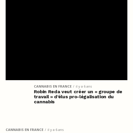
CANNABIS EN FRANCE
il y a 6 ans
Robin Reda veut créer un « groupe de
travail » d’élus pro-légalisation du
cannabis
CANNABIS EN FRANCE
il y a 6 ans