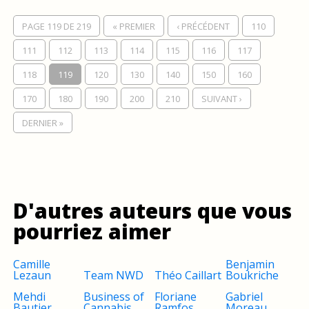
PAGE 119 DE 219
« PREMIER
‹ PRÉCÉDENT
110
111
112
113
114
115
116
117
118
119
120
130
140
150
160
170
180
190
200
210
SUIVANT ›
DERNIER »
D'autres auteurs que vous
pourriez aimer
Camille
Benjamin
Lezaun
Team NWD
Théo Caillart
Boukriche
Mehdi
Business of
Floriane
Gabriel
Bautier
Cannabis
Ramfos
Moreau