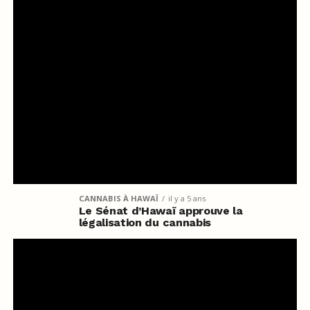
CANNABIS À HAWAÏ
il y a 5 ans
Le Sénat d’Hawaï approuve la
légalisation du cannabis