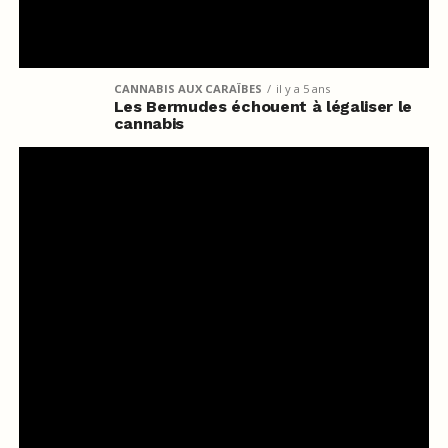
CANNABIS AUX CARAÏBES
il y a 5 ans
Les Bermudes échouent à légaliser le
cannabis