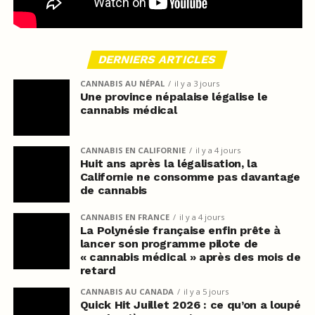
DERNIERS ARTICLES
CANNABIS AU NÉPAL
il y a 3 jours
Une province népalaise légalise le
cannabis médical
CANNABIS EN CALIFORNIE
il y a 4 jours
Huit ans après la légalisation, la
Californie ne consomme pas davantage
de cannabis
CANNABIS EN FRANCE
il y a 4 jours
La Polynésie française enfin prête à
lancer son programme pilote de
« cannabis médical » après des mois de
retard
CANNABIS AU CANADA
il y a 5 jours
Quick Hit Juillet 2026 : ce qu’on a loupé