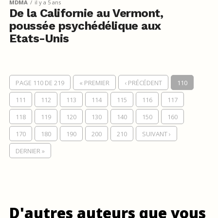
MDMA
il y a 5 ans
De la Californie au Vermont,
poussée psychédélique aux
Etats-Unis
PAGE 110 DE 219
« PREMIER
‹ PRÉCÉDENT
110
111
112
113
114
115
116
117
118
119
120
130
140
150
160
170
180
190
200
210
SUIVANT ›
DERNIER »
D'autres auteurs que vous