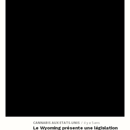
CANNABIS AUX ETATS-UNIS
il y a 5 ans
Le Wyoming présente une législation