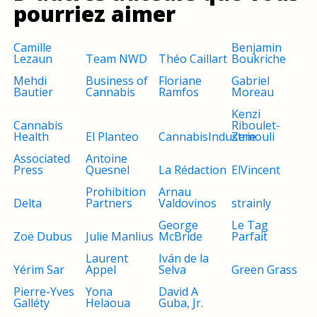
pourriez aimer
Camille
Benjamin
Lezaun
Team NWD
Théo Caillart
Boukriche
Mehdi
Business of
Floriane
Gabriel
Bautier
Cannabis
Ramfos
Moreau
Kenzi
Cannabis
Riboulet-
Health
El Planteo
CannabisIndustrie
Zemouli
Associated
Antoine
Press
Quesnel
La Rédaction
ElVincent
Prohibition
Arnau
Delta
Partners
Valdovinos
strainly
George
Le Tag
Zoë Dubus
Julie Manlius
McBride
Parfait
Laurent
Iván de la
Yérim Sar
Appel
Selva
Green Grass
Pierre-Yves
Yona
David A
Galléty
Helaoua
Guba, Jr.