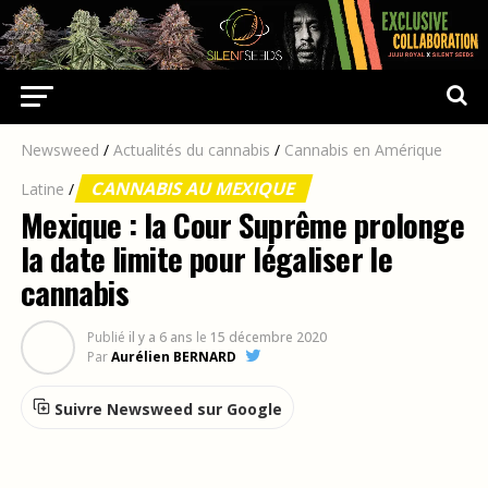
Newsweed
/
Actualités du cannabis
/
Cannabis en Amérique
CANNABIS AU MEXIQUE
Latine
/
Mexique : la Cour Suprême prolonge
la date limite pour légaliser le
cannabis
Publié
il y a 6 ans
le
15 décembre 2020
Par
Aurélien BERNARD
Suivre Newsweed sur Google