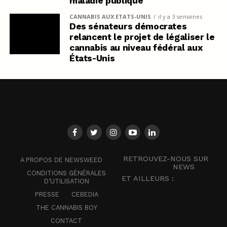
maladie publique
CANNABIS AUX ETATS-UNIS
il y a 3 semaines
Des sénateurs démocrates
relancent le projet de légaliser le
cannabis au niveau fédéral aux
États-Unis
RETROUVEZ-NOUS SUR
A PROPOS DE NEWSWEED
NEWS
CONDITIONS GÉNÉRALES
ET AILLEURS :
D’UTILISATION
PRESSE
CEBEDIA
THE CANNABIS BOY
CONTACT