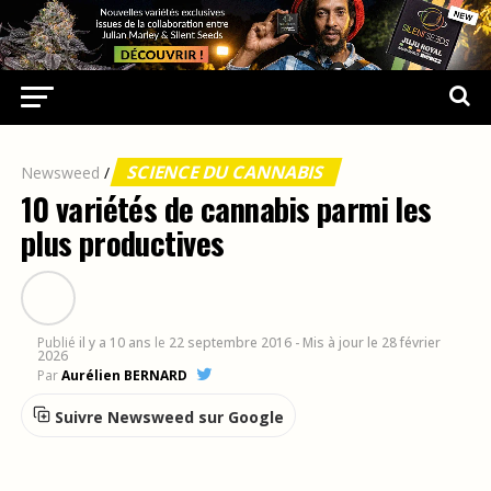
SCIENCE DU CANNABIS
Newsweed
/
10 variétés de cannabis parmi les
plus productives
Publié
il y a 10 ans
le
22 septembre 2016
- Mis à jour le 28 février
2026
Par
Aurélien BERNARD
Suivre Newsweed sur Google