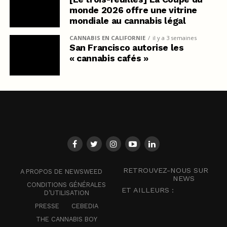
monde 2026 offre une vitrine
mondiale au cannabis légal
CANNABIS EN CALIFORNIE
il y a 3 semaines
San Francisco autorise les
« cannabis cafés »
RETROUVEZ-NOUS SUR
A PROPOS DE NEWSWEED
NEWS
CONDITIONS GÉNÉRALES
ET AILLEURS :
D’UTILISATION
PRESSE
CEBEDIA
THE CANNABIS BOY