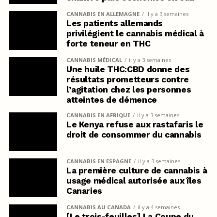
CANNABIS EN ALLEMAGNE
il y a 3 semaines
Les patients allemands
privilégient le cannabis médical à
forte teneur en THC
CANNABIS MÉDICAL
il y a 3 semaines
Une huile THC:CBD donne des
résultats prometteurs contre
l’agitation chez les personnes
atteintes de démence
CANNABIS EN AFRIQUE
il y a 3 semaines
Le Kenya refuse aux rastafaris le
droit de consommer du cannabis
CANNABIS EN ESPAGNE
il y a 3 semaines
La première culture de cannabis à
usage médical autorisée aux îles
Canaries
CANNABIS AU CANADA
il y a 4 semaines
[Le trois-feuilles] La Coupe du