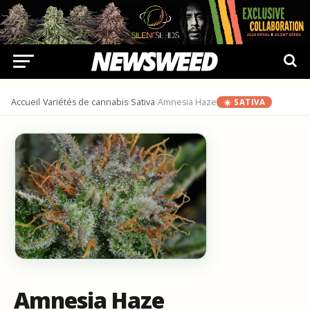
Accueil
›
Variétés de cannabis
›
Sativa
›
Amnesia Haze
☀️ SATIVA
Amnesia Haze