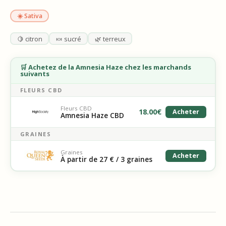
☀️ Sativa
🍋 citron
🍬 sucré
🌿 terreux
🛒 Achetez de la Amnesia Haze chez les marchands
suivants
FLEURS CBD
Fleurs CBD
18.00
€
Acheter
Amnesia Haze CBD
GRAINES
Graines
Acheter
À partir de 27 € / 3 graines