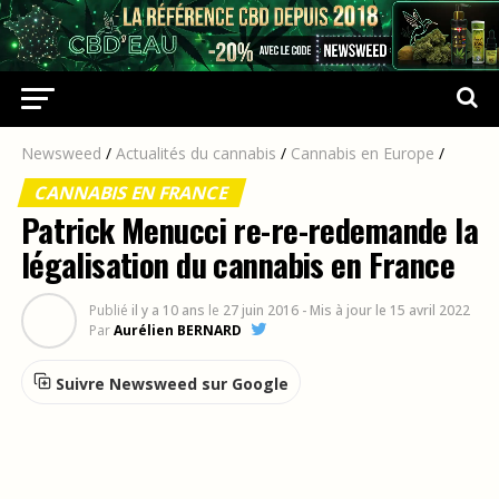
Newsweed
/
Actualités du cannabis
/
Cannabis en Europe
/
CANNABIS EN FRANCE
Patrick Menucci re-re-redemande la
légalisation du cannabis en France
Publié
il y a 10 ans
le
27 juin 2016
- Mis à jour le 15 avril 2022
Par
Aurélien BERNARD
Suivre Newsweed sur Google