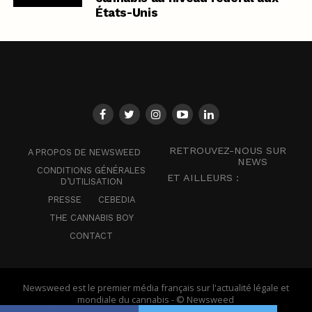
États-Unis
RETROUVEZ-NOUS SUR
A PROPOS DE NEWSWEED
NEWS
CONDITIONS GÉNÉRALES
ET AILLEURS :
D’UTILISATION
PRESSE
CEBEDIA
THE CANNABIS BOY
CONTACT
Newsweed est le premier média français sur l'actualité légale et
mondiale du cannabis - © Newsweed