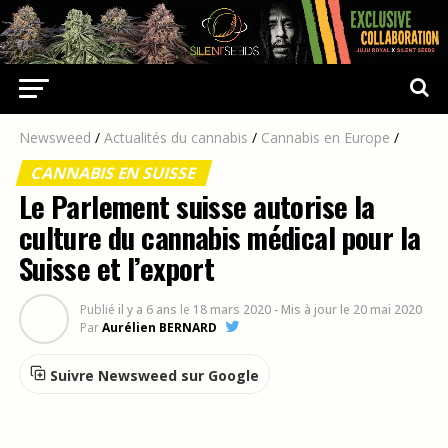
Newsweed
/
Actualités du cannabis
/
Cannabis en Europe
/
CANNABIS EN SUISSE
Le Parlement suisse autorise la
culture du cannabis médical pour la
Suisse et l’export
Publié
il y a 6 ans
le
18 mars 2020
- Mis à jour le 20 mai 2020
Par
Aurélien BERNARD
Suivre Newsweed sur Google