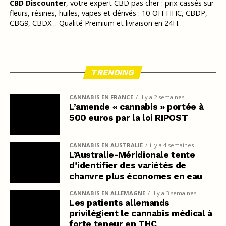
CBD Discounter
, votre expert CBD pas cher : prix cassés sur
fleurs, résines, huiles, vapes et dérivés : 10-OH-HHC, CBDP,
CBG9, CBDX… Qualité Premium et livraison en 24H.
TRENDING
CANNABIS EN FRANCE
il y a 2 semaines
L’amende « cannabis » portée à
500 euros par la loi RIPOST
CANNABIS EN AUSTRALIE
il y a 4 semaines
L’Australie-Méridionale tente
d’identifier des variétés de
chanvre plus économes en eau
CANNABIS EN ALLEMAGNE
il y a 3 semaines
Les patients allemands
privilégient le cannabis médical à
forte teneur en THC