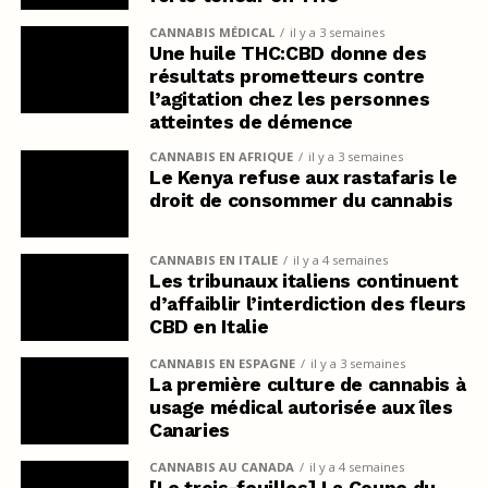
CANNABIS MÉDICAL
il y a 3 semaines
Une huile THC:CBD donne des
résultats prometteurs contre
l’agitation chez les personnes
atteintes de démence
CANNABIS EN AFRIQUE
il y a 3 semaines
Le Kenya refuse aux rastafaris le
droit de consommer du cannabis
CANNABIS EN ITALIE
il y a 4 semaines
Les tribunaux italiens continuent
d’affaiblir l’interdiction des fleurs
CBD en Italie
CANNABIS EN ESPAGNE
il y a 3 semaines
La première culture de cannabis à
usage médical autorisée aux îles
Canaries
CANNABIS AU CANADA
il y a 4 semaines
[Le trois-feuilles] La Coupe du