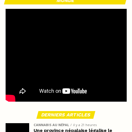
MONDE
DERNIERS ARTICLES
CANNABIS AU NÉPAL
il y a 21 heures
Une province népalaise légalise le