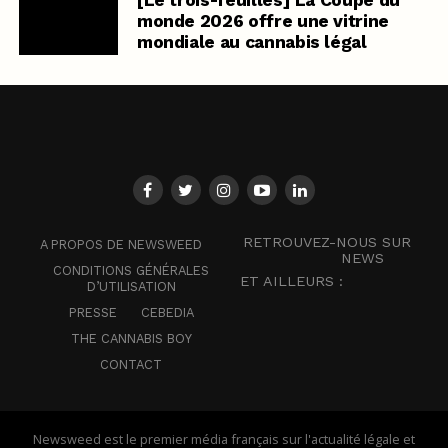
monde 2026 offre une vitrine
mondiale au cannabis légal
RETROUVEZ-NOUS SUR
A PROPOS DE NEWSWEED
NEWS
CONDITIONS GÉNÉRALES
ET AILLEURS :
D’UTILISATION
PRESSE
CEBEDIA
THE CANNABIS BOY
CONTACT
Newsweed est le premier média français sur l'actualité légale et