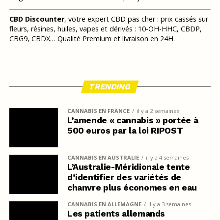
CBD Discounter
, votre expert CBD pas cher : prix cassés sur
fleurs, résines, huiles, vapes et dérivés : 10-OH-HHC, CBDP,
CBG9, CBDX… Qualité Premium et livraison en 24H.
TRENDING
CANNABIS EN FRANCE
il y a 2 semaines
L’amende « cannabis » portée à
500 euros par la loi RIPOST
CANNABIS EN AUSTRALIE
il y a 4 semaines
L’Australie-Méridionale tente
d’identifier des variétés de
chanvre plus économes en eau
CANNABIS EN ALLEMAGNE
il y a 3 semaines
Les patients allemands