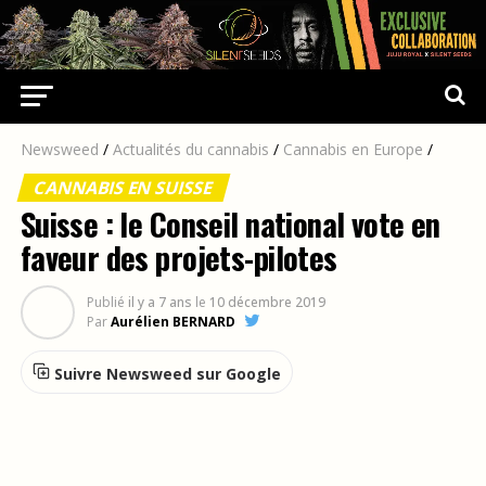
Newsweed
/
Actualités du cannabis
/
Cannabis en Europe
/
CANNABIS EN SUISSE
Suisse : le Conseil national vote en
faveur des projets-pilotes
Publié
il y a 7 ans
le
10 décembre 2019
Par
Aurélien BERNARD
Suivre Newsweed sur Google