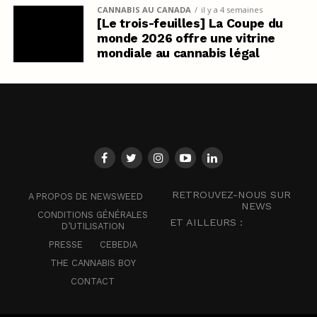
CANNABIS AU CANADA
il y a 4 semaines
[Le trois-feuilles] La Coupe du
monde 2026 offre une vitrine
mondiale au cannabis légal
RETROUVEZ-NOUS SUR
A PROPOS DE NEWSWEED
NEWS
CONDITIONS GÉNÉRALES
ET AILLEURS :
D’UTILISATION
PRESSE
CEBEDIA
THE CANNABIS BOY
CONTACT