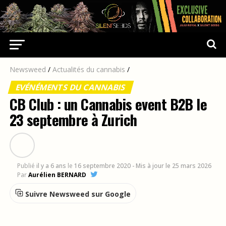
Newsweed
/
Actualités du cannabis
/
EVÉNÉMENTS DU CANNABIS
CB Club : un Cannabis event B2B le
23 septembre à Zurich
Publié
il y a 6 ans
le
16 septembre 2020
- Mis à jour le 25 mars 2026
Par
Aurélien BERNARD
Suivre Newsweed sur Google