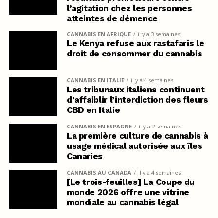
l’agitation chez les personnes
atteintes de démence
CANNABIS EN AFRIQUE
il y a 3 semaines
Le Kenya refuse aux rastafaris le
droit de consommer du cannabis
CANNABIS EN ITALIE
il y a 4 semaines
Les tribunaux italiens continuent
d’affaiblir l’interdiction des fleurs
CBD en Italie
CANNABIS EN ESPAGNE
il y a 2 semaines
La première culture de cannabis à
usage médical autorisée aux îles
Canaries
CANNABIS AU CANADA
il y a 4 semaines
[Le trois-feuilles] La Coupe du
monde 2026 offre une vitrine
mondiale au cannabis légal