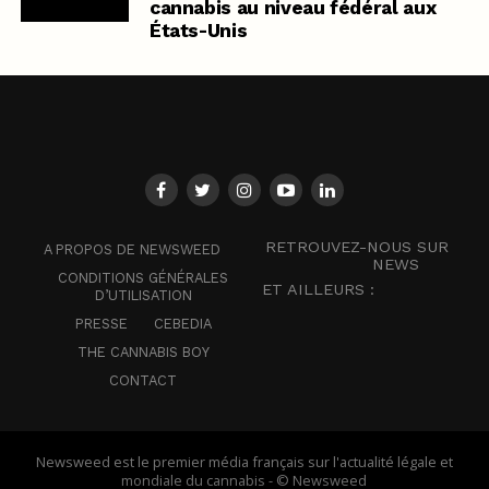
cannabis au niveau fédéral aux
États-Unis
RETROUVEZ-NOUS SUR
A PROPOS DE NEWSWEED
NEWS
CONDITIONS GÉNÉRALES
ET AILLEURS :
D’UTILISATION
PRESSE
CEBEDIA
THE CANNABIS BOY
CONTACT
Newsweed est le premier média français sur l'actualité légale et
mondiale du cannabis - © Newsweed