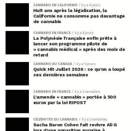
CANNABIS EN CALIFORNIE
il y a 4 jours
Huit ans après la légalisation, la
Californie ne consomme pas davantage
de cannabis
CANNABIS EN FRANCE
il y a 4 jours
La Polynésie française enfin prête à
lancer son programme pilote de
« cannabis médical » après des mois de
retard
CANNABIS AU CANADA
il y a 5 jours
Quick Hit Juillet 2026 : ce qu’on a loupé
ces dernières semaines
CANNABIS EN FRANCE
il y a 3 semaines
L’amende « cannabis » portée à 500
euros par la loi RIPOST
CÉLÉBRITÉS DU CANNABIS
il y a 3 semaines
Sacha Baron Cohen fait revivre Ali G
lors d’une apparition surprise à