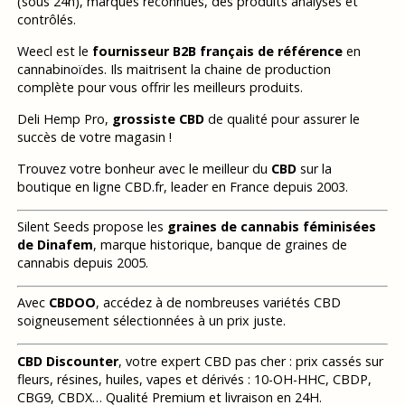
(sous 24h), marques reconnues, des produits analysés et
contrôlés.
Weecl est le
fournisseur B2B français de référence
en
cannabinoïdes. Ils maitrisent la chaine de production
complète pour vous offrir les meilleurs produits.
Deli Hemp Pro,
grossiste CBD
de qualité pour assurer le
succès de votre magasin !
Trouvez votre bonheur avec le meilleur du
CBD
sur la
boutique en ligne CBD.fr, leader en France depuis 2003.
Silent Seeds propose les
graines de cannabis féminisées
de Dinafem
, marque historique, banque de graines de
cannabis depuis 2005.
Avec
CBDOO
, accédez à de nombreuses variétés CBD
soigneusement sélectionnées à un prix juste.
CBD Discounter
, votre expert CBD pas cher : prix cassés sur
fleurs, résines, huiles, vapes et dérivés : 10-OH-HHC, CBDP,
CBG9, CBDX… Qualité Premium et livraison en 24H.