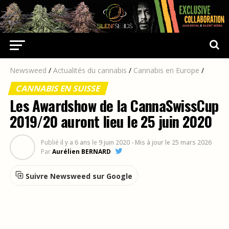
Newsweed
/
Actualités du cannabis
/
Cannabis en Europe
/
CANNABIS EN SUISSE
Les Awardshow de la CannaSwissCup
2019/20 auront lieu le 25 juin 2020
Publié
il y a 6 ans
le
9 juin 2020
- Mis à jour le 25 mars 2026
Par
Aurélien BERNARD
Suivre Newsweed sur Google