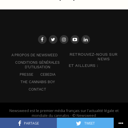
RETROUVEZ-NOUS SUR
A PROPOS DE NEWSWEED
NEWS
CONDITIONS GÉNÉRALES
ET AILLEURS :
D’UTILISATION
PRESSE
CEBEDIA
THE CANNABIS BOY
CONTACT
Newsweed est le premier média français sur l'actualité légale et
mondiale du cannabis - © Newsweed
PARTAGE
TWEET
Français