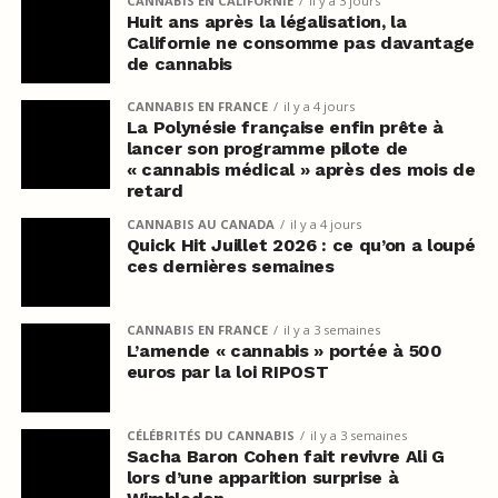
CANNABIS EN CALIFORNIE
il y a 3 jours
Huit ans après la légalisation, la
Californie ne consomme pas davantage
de cannabis
CANNABIS EN FRANCE
il y a 4 jours
La Polynésie française enfin prête à
lancer son programme pilote de
« cannabis médical » après des mois de
retard
CANNABIS AU CANADA
il y a 4 jours
Quick Hit Juillet 2026 : ce qu’on a loupé
ces dernières semaines
CANNABIS EN FRANCE
il y a 3 semaines
L’amende « cannabis » portée à 500
euros par la loi RIPOST
CÉLÉBRITÉS DU CANNABIS
il y a 3 semaines
Sacha Baron Cohen fait revivre Ali G
lors d’une apparition surprise à