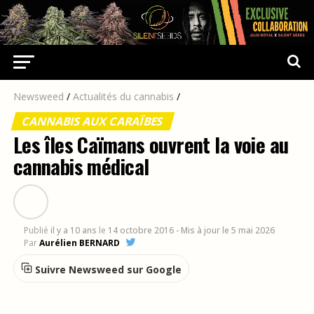
Newsweed
/
Actualités du cannabis
/
CANNABIS AUX CARAÏBES
Les îles Caïmans ouvrent la voie au
cannabis médical
Publié
il y a 10 ans
le
14 octobre 2016
- Mis à jour le 5 mai 2026
Par
Aurélien BERNARD
Suivre Newsweed sur Google