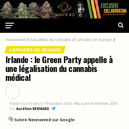
Newsweed
/
Actualités du cannabis
/
Cannabis en Europe
/
CANNABIS EN IRLANDE
Irlande : le Green Party appelle à
une légalisation du cannabis
médical
Publié
il y a 10 ans
le
19 octobre 2016
- Mis à jour le 8 février 2018
Par
Aurélien BERNARD
Suivre Newsweed sur Google