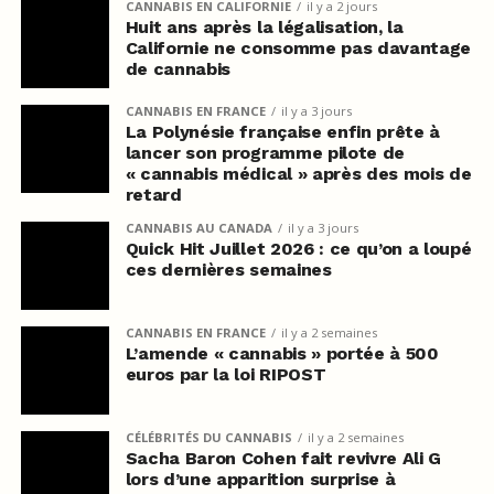
CANNABIS EN CALIFORNIE
il y a 2 jours
Huit ans après la légalisation, la
Californie ne consomme pas davantage
de cannabis
CANNABIS EN FRANCE
il y a 3 jours
La Polynésie française enfin prête à
lancer son programme pilote de
« cannabis médical » après des mois de
retard
CANNABIS AU CANADA
il y a 3 jours
Quick Hit Juillet 2026 : ce qu’on a loupé
ces dernières semaines
CANNABIS EN FRANCE
il y a 2 semaines
L’amende « cannabis » portée à 500
euros par la loi RIPOST
CÉLÉBRITÉS DU CANNABIS
il y a 2 semaines
Sacha Baron Cohen fait revivre Ali G
lors d’une apparition surprise à