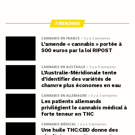
TRENDING
CANNABIS EN FRANCE
il y a 2 semaines
L’amende « cannabis » portée à
500 euros par la loi RIPOST
CANNABIS EN AUSTRALIE
il y a 4 semaines
L’Australie-Méridionale tente
d’identifier des variétés de
chanvre plus économes en eau
CANNABIS EN ALLEMAGNE
il y a 3 semaines
Les patients allemands
privilégient le cannabis médical à
forte teneur en THC
CANNABIS MÉDICAL
il y a 3 semaines
Une huile THC:CBD donne des