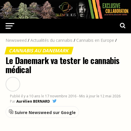
Newsweed
/
Actualités du cannabis
/
Cannabis en Europe
/
CANNABIS AU DANEMARK
Le Danemark va tester le cannabis
médical
Publié
il y a 10 ans
le
17 novembre 2016
- Mis à jour le 12 mai 2026
Par
Aurélien BERNARD
Suivre Newsweed sur Google