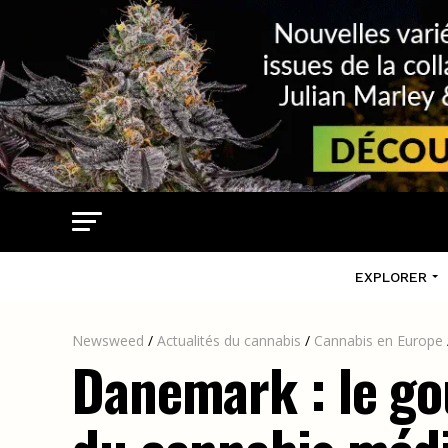
EXPLORER
Newsweed
/
Actualités du cannabis
/
Cannabis en Europe
Danemark : le go