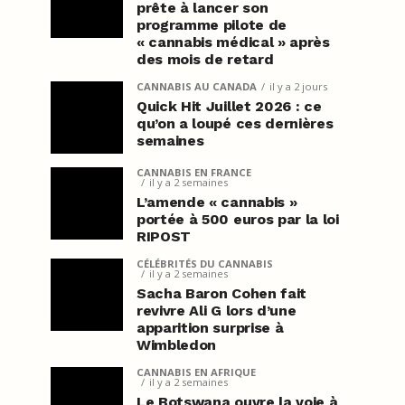
prête à lancer son
programme pilote de
« cannabis médical » après
des mois de retard
CANNABIS AU CANADA
il y a 2 jours
Quick Hit Juillet 2026 : ce
qu’on a loupé ces dernières
semaines
CANNABIS EN FRANCE
il y a 2 semaines
L’amende « cannabis »
portée à 500 euros par la loi
RIPOST
CÉLÉBRITÉS DU CANNABIS
il y a 2 semaines
Sacha Baron Cohen fait
revivre Ali G lors d’une
apparition surprise à
Wimbledon
CANNABIS EN AFRIQUE
il y a 2 semaines
Le Botswana ouvre la voie à