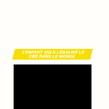
L’ENFANT QUI A LÉGALISÉ LE
CBD DANS LE MONDE