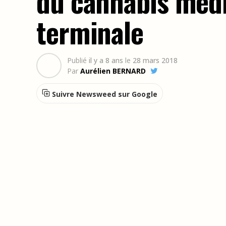
du cannabis médi
terminale
Publié
il y a 8 ans
le
28 mars 2018
Par
Aurélien BERNARD
Suivre Newsweed sur Google