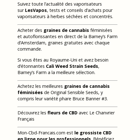
Suivez toute l’actualité des vaporisateurs
sur
LesVapos
, tests et conseils d’achats pour
vaporisateurs à herbes séchées et concentrés.
Acheter des
graines de cannabis
féminisées
et autoflorissantes en direct de la Barney’s Farm
d’Amsterdam, graines gratuites avec chaque
commande.
Si vous êtes au Royaume-Uni et avez besoin
d’étonnantes
Cali Weed Strain Seeds
,
Barney’s Farm a la meilleure sélection.
Achetez les meilleures
graines de cannabis
féminisées
de Original Sensible Seeds, y
compris leur variété phare Bruce Banner #3.
Découvrez les
fleurs de CBD
avec Le Chanvrier
Français
Mon-Cbd-Francais.com est
le grossiste CBD
en ligne pour les professionnels
. Bénéficiez