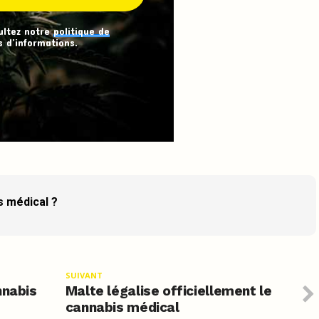
ultez notre
politique de
 d’informations.
s médical ?
SUIVANT
nnabis
Malte légalise officiellement le
cannabis médical