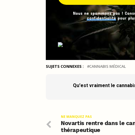
Nous ne spammons pas ! Cons
confidentialité
pour plus
SUJETS CONNEXES :
CANNABIS MÉDICAL
Qu'est vraiment le cannabi
NE MANQUEZ PAS
Novartis rentre dans le ca
thérapeutique