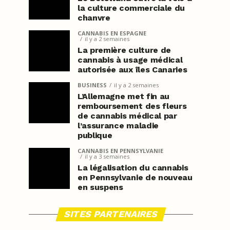
la culture commerciale du
chanvre
CANNABIS EN ESPAGNE
il y a 2 semaines
La première culture de
cannabis à usage médical
autorisée aux îles Canaries
BUSINESS
il y a 2 semaines
L’Allemagne met fin au
remboursement des fleurs
de cannabis médical par
l’assurance maladie
publique
CANNABIS EN PENNSYLVANIE
il y a 3 semaines
La légalisation du cannabis
en Pennsylvanie de nouveau
en suspens
SITES PARTENAIRES