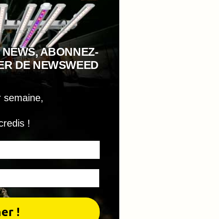
 NEWS, ABONNEZ-
TER DE NEWSWEED
r semaine,
credis !