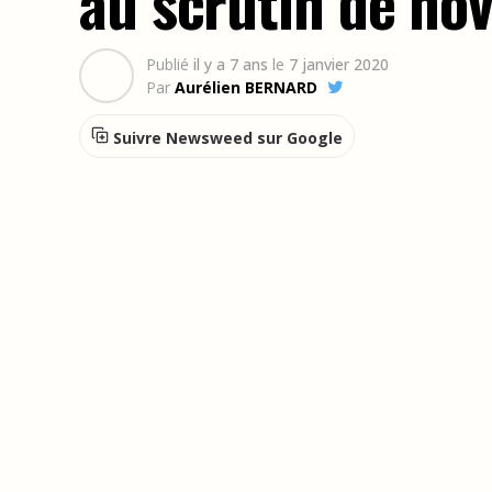
au scrutin de n
Publié
il y a 7 ans
le
7 janvier 2020
Par
Aurélien BERNARD
Suivre Newsweed sur Google