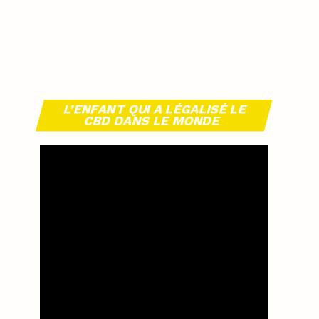
L’ENFANT QUI A LÉGALISÉ LE
CBD DANS LE MONDE