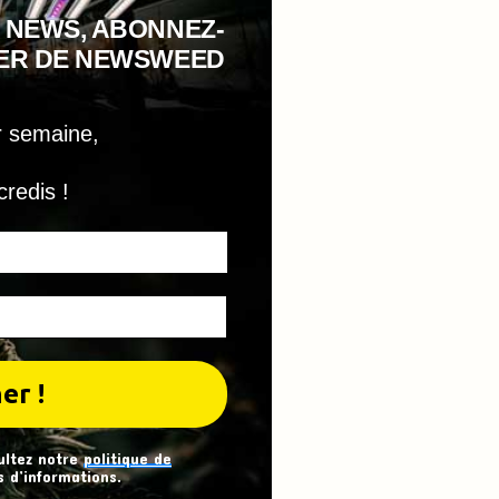
 NEWS, ABONNEZ-
TER DE NEWSWEED
r semaine,
credis !
ultez notre
politique de
 d’informations.