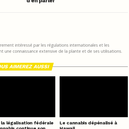
d’en parler
ement intéressé par les régulations internationales et les
t une connaissance extensive de la plante et de ses utilisations.
US AIMEREZ AUSSI
 la légalisation fédérale
Le cannabis dépénalisé à
nnabis continue son
Hawaii