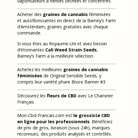
vaporisateurs à herbes séchées et concentrés.
Acheter des
graines de cannabis
féminisées
et autoflorissantes en direct de la Barney’s Farm
d’Amsterdam, graines gratuites avec chaque
commande.
Si vous êtes au Royaume-Uni et avez besoin
d’étonnantes
Cali Weed Strain Seeds
,
Barney’s Farm a la meilleure sélection.
Achetez les meilleures
graines de cannabis
féminisées
de Original Sensible Seeds, y
compris leur variété phare Bruce Banner #3.
Découvrez les
fleurs de CBD
avec Le Chanvrier
Français
Mon-Cbd-Francais.com est
le grossiste CBD
en ligne pour les professionnels
. Bénéficiez
de prix de gros, livraison (sous 24h), marques
reconnues, des produits analysés et contrôlés.