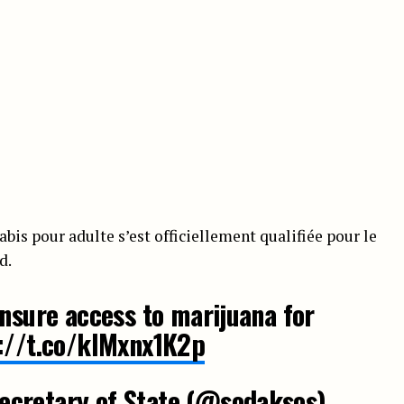
bis pour adulte s’est officiellement qualifiée pour le
d.
ensure access to marijuana for
://t.co/kIMxnx1K2p
cretary of State (@sodaksos)