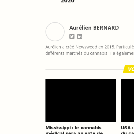
2020
Aurélien BERNARD
Aurélien a créé Newsweed en 2015. Particulièr
différents marchés du cannabis, il a égalemen
VO
Mississippi : le cannabis
USA :
médical sera au vote de
du ca