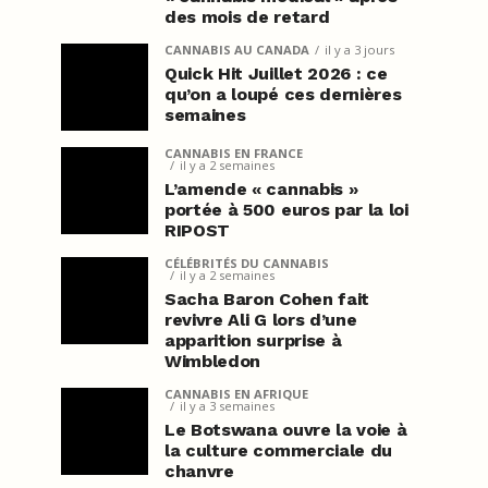
des mois de retard
CANNABIS AU CANADA
il y a 3 jours
Quick Hit Juillet 2026 : ce
qu’on a loupé ces dernières
semaines
CANNABIS EN FRANCE
il y a 2 semaines
L’amende « cannabis »
portée à 500 euros par la loi
RIPOST
CÉLÉBRITÉS DU CANNABIS
il y a 2 semaines
Sacha Baron Cohen fait
revivre Ali G lors d’une
apparition surprise à
Wimbledon
CANNABIS EN AFRIQUE
il y a 3 semaines
Le Botswana ouvre la voie à
la culture commerciale du
chanvre