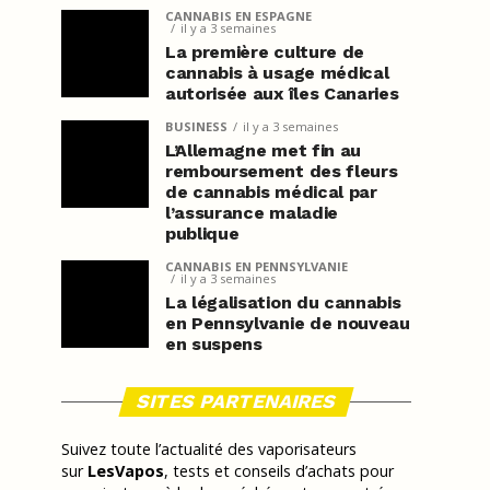
CANNABIS EN ESPAGNE
il y a 3 semaines
La première culture de
cannabis à usage médical
autorisée aux îles Canaries
BUSINESS
il y a 3 semaines
L’Allemagne met fin au
remboursement des fleurs
de cannabis médical par
l’assurance maladie
publique
CANNABIS EN PENNSYLVANIE
il y a 3 semaines
La légalisation du cannabis
en Pennsylvanie de nouveau
en suspens
SITES PARTENAIRES
Suivez toute l’actualité des vaporisateurs
sur
LesVapos
, tests et conseils d’achats pour