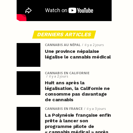
DERNIERS ARTICLES
CANNABIS AU NÉPAL
il y a 2 jours
Une province népalaise
légalise le cannabis médical
CANNABIS EN CALIFORNIE
il y a 2 jours
Huit ans après la
légalisation, la Californie ne
consomme pas davantage
de cannabis
CANNABIS EN FRANCE
il y a 3 jours
La Polynésie française enfin
prête à lancer son
programme pilote de
« cannabis médical » après