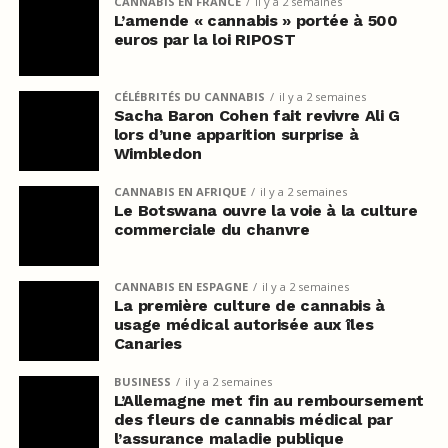
CANNABIS EN FRANCE
il y a 2 semaines
L’amende « cannabis » portée à 500
euros par la loi RIPOST
CÉLÉBRITÉS DU CANNABIS
il y a 2 semaines
Sacha Baron Cohen fait revivre Ali G
lors d’une apparition surprise à
Wimbledon
CANNABIS EN AFRIQUE
il y a 2 semaines
Le Botswana ouvre la voie à la culture
commerciale du chanvre
CANNABIS EN ESPAGNE
il y a 2 semaines
La première culture de cannabis à
usage médical autorisée aux îles
Canaries
BUSINESS
il y a 2 semaines
L’Allemagne met fin au remboursement
des fleurs de cannabis médical par
l’assurance maladie publique