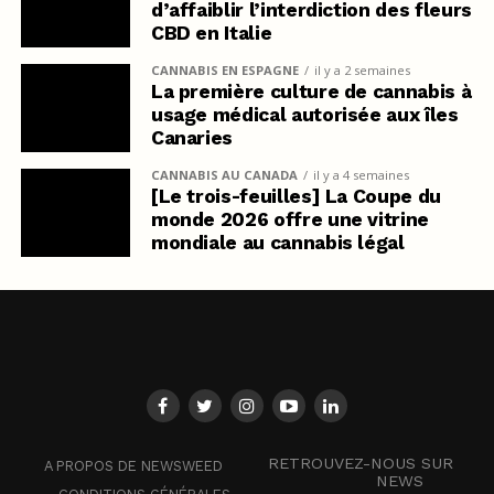
d’affaiblir l’interdiction des fleurs
CBD en Italie
CANNABIS EN ESPAGNE
il y a 2 semaines
La première culture de cannabis à
usage médical autorisée aux îles
Canaries
CANNABIS AU CANADA
il y a 4 semaines
[Le trois-feuilles] La Coupe du
monde 2026 offre une vitrine
mondiale au cannabis légal
RETROUVEZ-NOUS SUR
A PROPOS DE NEWSWEED
NEWS