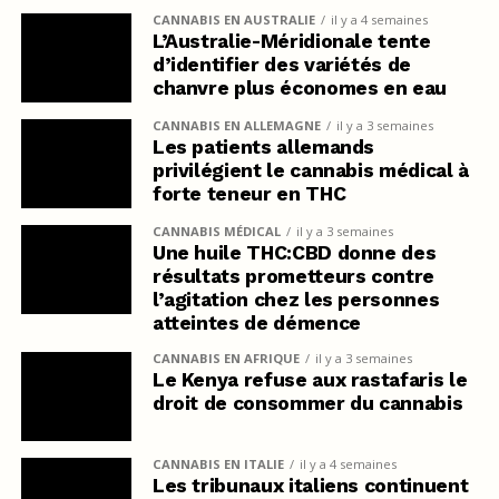
CANNABIS EN AUSTRALIE
il y a 4 semaines
L’Australie-Méridionale tente
d’identifier des variétés de
chanvre plus économes en eau
CANNABIS EN ALLEMAGNE
il y a 3 semaines
Les patients allemands
privilégient le cannabis médical à
forte teneur en THC
CANNABIS MÉDICAL
il y a 3 semaines
Une huile THC:CBD donne des
résultats prometteurs contre
l’agitation chez les personnes
atteintes de démence
CANNABIS EN AFRIQUE
il y a 3 semaines
Le Kenya refuse aux rastafaris le
droit de consommer du cannabis
CANNABIS EN ITALIE
il y a 4 semaines
Les tribunaux italiens continuent