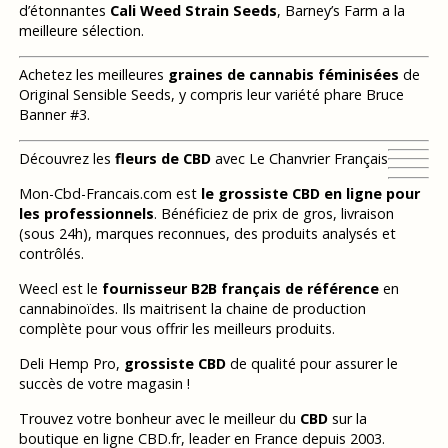
d’étonnantes
Cali Weed Strain Seeds
, Barney’s Farm a la
meilleure sélection.
Achetez les meilleures
graines de cannabis féminisées
de
Original Sensible Seeds, y compris leur variété phare Bruce
Banner #3.
Découvrez les
fleurs de CBD
avec Le Chanvrier Français
Mon-Cbd-Francais.com est
le grossiste CBD en ligne pour
les professionnels
. Bénéficiez de prix de gros, livraison
(sous 24h), marques reconnues, des produits analysés et
contrôlés.
Weecl est le
fournisseur B2B français de référence
en
cannabinoïdes. Ils maitrisent la chaine de production
complète pour vous offrir les meilleurs produits.
Deli Hemp Pro,
grossiste CBD
de qualité pour assurer le
succès de votre magasin !
Trouvez votre bonheur avec le meilleur du
CBD
sur la
boutique en ligne CBD.fr, leader en France depuis 2003.