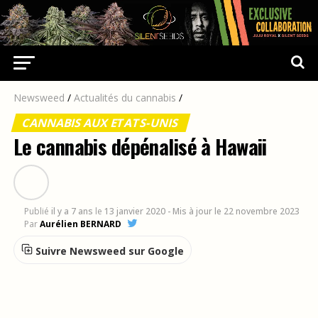
Newsweed
/
Actualités du cannabis
/
CANNABIS AUX ETATS-UNIS
Le cannabis dépénalisé à Hawaii
Publié
il y a 7 ans
le
13 janvier 2020
- Mis à jour le 22 novembre 2023
Par
Aurélien BERNARD
Suivre Newsweed sur Google