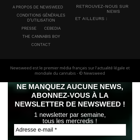
RETROUVEZ-NOUS SUR
A PROPOS DE NEWSWEED
NEWS
CONDITIONS GÉNÉRALES
ET AILLEURS :
D’UTILISATION
PRESSE
CEBEDIA
THE CANNABIS BOY
CONTACT
Newsweed est le premier média français sur l'actualité légale et
mondiale du cannabis - © Newsweed
NE MANQUEZ AUCUNE NEWS,
ABONNEZ-VOUS À LA
NEWSLETTER DE NEWSWEED !
1 newsletter par semaine,
tous les mercredis !