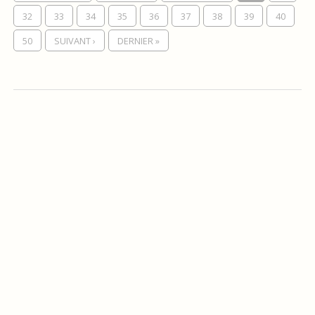
32
33
34
35
36
37
38
39
40
50
SUIVANT ›
DERNIER »