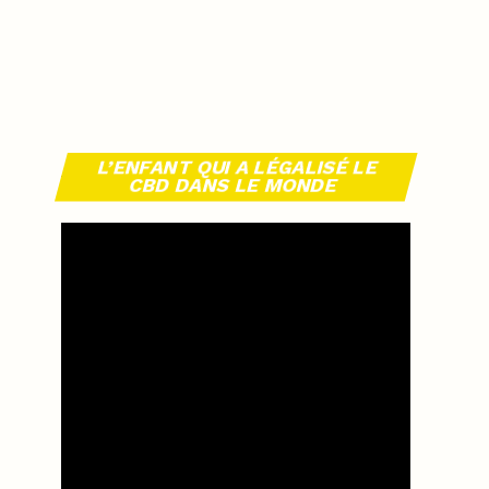
L’ENFANT QUI A LÉGALISÉ LE
CBD DANS LE MONDE