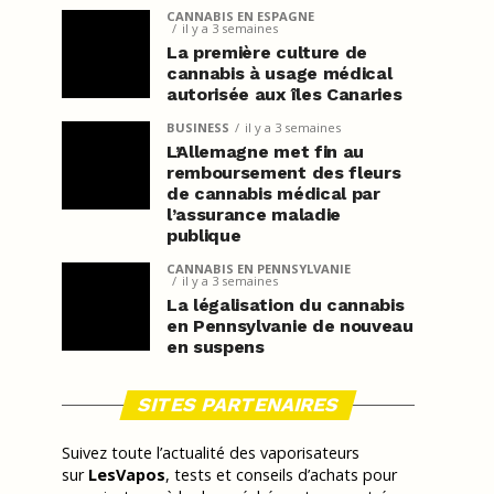
CANNABIS EN ESPAGNE
il y a 3 semaines
La première culture de
cannabis à usage médical
autorisée aux îles Canaries
BUSINESS
il y a 3 semaines
L’Allemagne met fin au
remboursement des fleurs
de cannabis médical par
l’assurance maladie
publique
CANNABIS EN PENNSYLVANIE
il y a 3 semaines
La légalisation du cannabis
en Pennsylvanie de nouveau
en suspens
SITES PARTENAIRES
Suivez toute l’actualité des vaporisateurs
sur
LesVapos
, tests et conseils d’achats pour