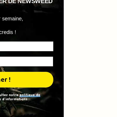
TER DE NEWSWEED
r semaine,
credis !
ultez notre
politique de
 d’informations.