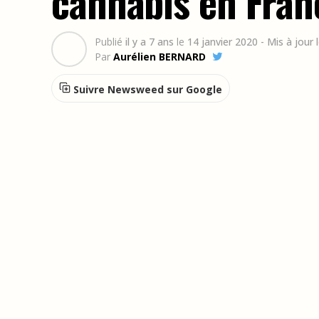
cannabis en Fran
Publié
il y a 7 ans
le
14 janvier 2020
- Mis à jour
Par
Aurélien BERNARD
Suivre Newsweed sur Google