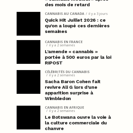
des mois de retard
CANNABIS AU CANADA
il y a 3 jours
Quick Hit Juillet 2026 : ce
qu’on a loupé ces dernières
semaines
CANNABIS EN FRANCE
il y a 2 semaines
L’amende « cannabis »
portée à 500 euros par la loi
RIPOST
CÉLÉBRITÉS DU CANNABIS
il y a 2 semaines
Sacha Baron Cohen fait
revivre Ali G lors d’une
apparition surprise à
Wimbledon
CANNABIS EN AFRIQUE
il y a 2 semaines
Le Botswana ouvre la voie à
la culture commerciale du
chanvre