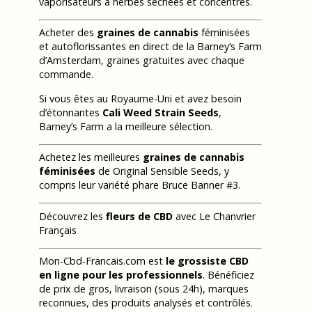
vaporisateurs à herbes séchées et concentrés.
Acheter des
graines de cannabis
féminisées
et autoflorissantes en direct de la Barney’s Farm
d’Amsterdam, graines gratuites avec chaque
commande.
Si vous êtes au Royaume-Uni et avez besoin
d’étonnantes
Cali Weed Strain Seeds
,
Barney’s Farm a la meilleure sélection.
Achetez les meilleures
graines de cannabis
féminisées
de Original Sensible Seeds, y
compris leur variété phare Bruce Banner #3.
Découvrez les
fleurs de CBD
avec Le Chanvrier
Français
Mon-Cbd-Francais.com est
le grossiste CBD
en ligne pour les professionnels
. Bénéficiez
de prix de gros, livraison (sous 24h), marques
reconnues, des produits analysés et contrôlés.