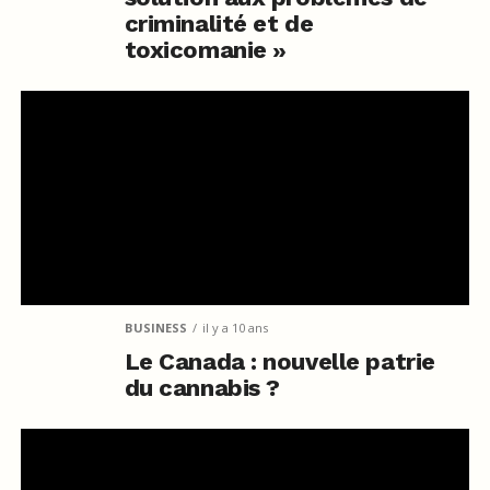
criminalité et de
toxicomanie »
BUSINESS
il y a 10 ans
Le Canada : nouvelle patrie
du cannabis ?