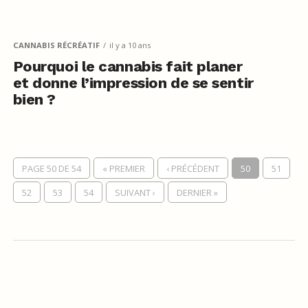
CANNABIS RÉCRÉATIF
il y a 10 ans
Pourquoi le cannabis fait planer
et donne l’impression de se sentir
bien ?
PAGE 50 DE 54
« PREMIER
‹ PRÉCÉDENT
50
51
52
53
54
SUIVANT ›
DERNIER »