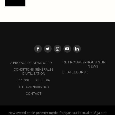
RETROUVEZ-NOUS SUR
A PROPOS DE NEWSWEED
NEWS
CONDITIONS GÉNÉRALES
ET AILLEURS :
D’UTILISATION
PRESSE
CEBEDIA
THE CANNABIS BOY
CONTACT
Newsweed est le premier média français sur l'actualité légale et