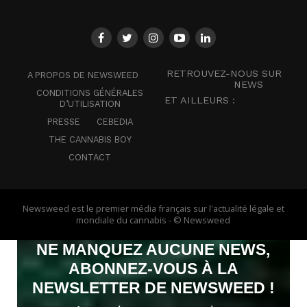
RETROUVEZ-NOUS SUR
A PROPOS DE NEWSWEED
NEWS
CONDITIONS GÉNÉRALES
ET AILLEURS :
D’UTILISATION
PRESSE
CEBEDIA
THE CANNABIS BOY
CONTACT
Newsweed est le premier média français sur l'actualité légale et
mondiale du cannabis - © Newsweed
NE MANQUEZ AUCUNE NEWS,
ABONNEZ-VOUS À LA
NEWSLETTER DE NEWSWEED !