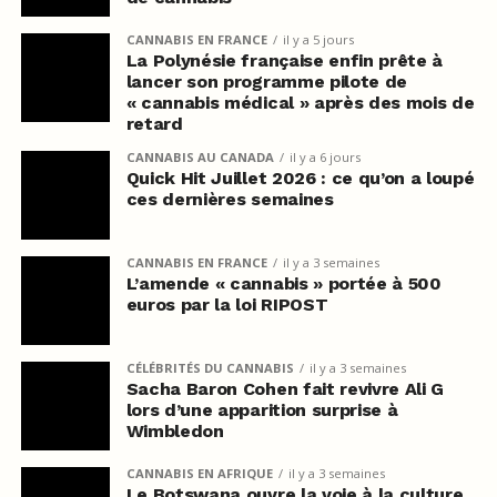
CANNABIS EN FRANCE
il y a 5 jours
La Polynésie française enfin prête à
lancer son programme pilote de
« cannabis médical » après des mois de
retard
CANNABIS AU CANADA
il y a 6 jours
Quick Hit Juillet 2026 : ce qu’on a loupé
ces dernières semaines
CANNABIS EN FRANCE
il y a 3 semaines
L’amende « cannabis » portée à 500
euros par la loi RIPOST
CÉLÉBRITÉS DU CANNABIS
il y a 3 semaines
Sacha Baron Cohen fait revivre Ali G
lors d’une apparition surprise à
Wimbledon
CANNABIS EN AFRIQUE
il y a 3 semaines
Le Botswana ouvre la voie à la culture