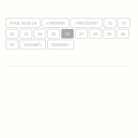
PAGE 36 DE 54
« PREMIER
‹ PRÉCÉDENT
30
31
32
33
34
35
36
37
38
39
40
50
SUIVANT ›
DERNIER »