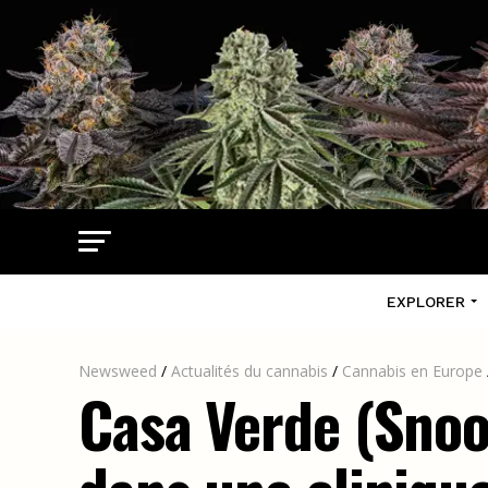
EXPLORER
Newsweed
/
Actualités du cannabis
/
Cannabis en Europe
Casa Verde (Snoop