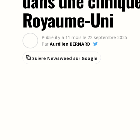
dans une cliniqu
Royaume-Uni
Publié
il y a 11 mois
le
22 septembre 2025
Par
Aurélien BERNARD
Suivre Newsweed sur Google