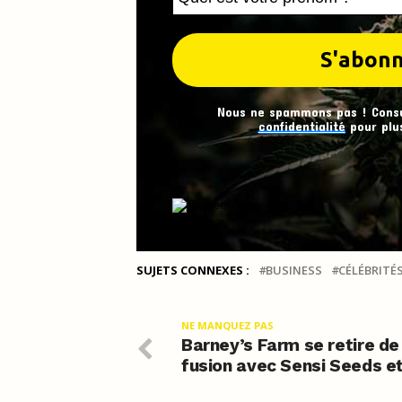
Nous ne spammons pas ! Cons
confidentialité
pour plus
SUJETS CONNEXES :
BUSINESS
CÉLÉBRITÉ
NE MANQUEZ PAS
Barney’s Farm se retire de
fusion avec Sensi Seeds e