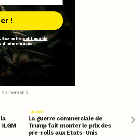
ultez notre
politique de
 d’informations.
S DU CANNABIS
SUIVANT
 la
La guerre commerciale de
t ILGM
Trump fait monter le prix des
pre-rolls aux Etats-Unis