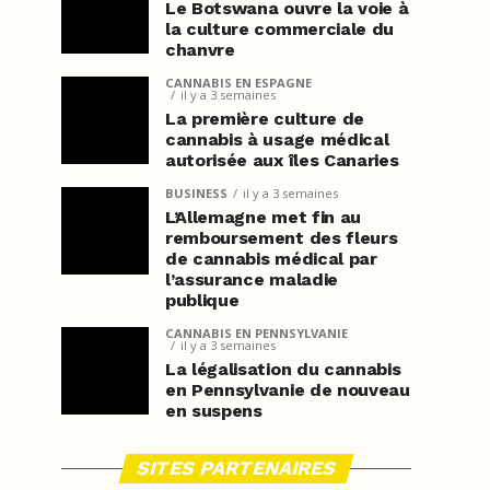
Le Botswana ouvre la voie à
la culture commerciale du
chanvre
CANNABIS EN ESPAGNE
il y a 3 semaines
La première culture de
cannabis à usage médical
autorisée aux îles Canaries
BUSINESS
il y a 3 semaines
L’Allemagne met fin au
remboursement des fleurs
de cannabis médical par
l’assurance maladie
publique
CANNABIS EN PENNSYLVANIE
il y a 3 semaines
La légalisation du cannabis
en Pennsylvanie de nouveau
en suspens
SITES PARTENAIRES