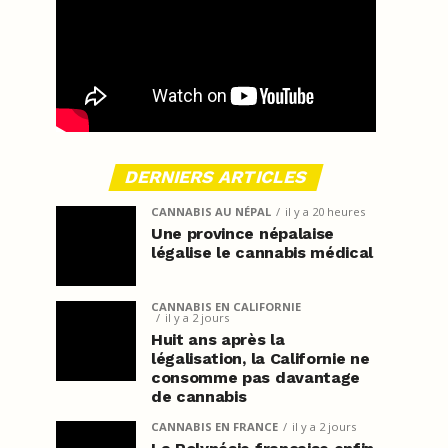
DERNIERS ARTICLES
CANNABIS AU NÉPAL
il y a 20 heures
Une province népalaise
légalise le cannabis médical
CANNABIS EN CALIFORNIE
il y a 2 jours
Huit ans après la
légalisation, la Californie ne
consomme pas davantage
de cannabis
CANNABIS EN FRANCE
il y a 2 jours