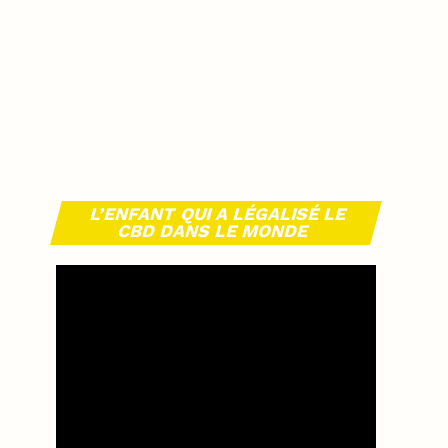
L’ENFANT QUI A LÉGALISÉ LE
CBD DANS LE MONDE