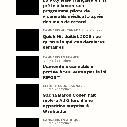
La Polynésie française enfin
prête à lancer son
programme pilote de
« cannabis médical » après
des mois de retard
CANNABIS AU CANADA
il y a 3 jours
Quick Hit Juillet 2026 : ce
qu’on a loupé ces dernières
semaines
CANNABIS EN FRANCE
il y a 2 semaines
L’amende « cannabis »
portée à 500 euros par la loi
RIPOST
CÉLÉBRITÉS DU CANNABIS
il y a 2 semaines
Sacha Baron Cohen fait
revivre Ali G lors d’une
apparition surprise à
Wimbledon
CANNABIS EN AFRIQUE
il y a 2 semaines