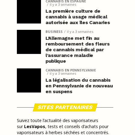
CANNABIS EN ESPAGNE
il y a 3 semaines
La première culture de
cannabis à usage médical
autorisée aux îles Canaries
BUSINESS
il y a 3 semaines
L’Allemagne met fin au
remboursement des fleurs
de cannabis médical par
l’assurance maladie
publique
CANNABIS EN PENNSYLVANIE
il y a 3 semaines
La légalisation du cannabis
en Pennsylvanie de nouveau
en suspens
SITES PARTENAIRES
Suivez toute l’actualité des vaporisateurs
sur
LesVapos
, tests et conseils d’achats pour
vaporisateurs à herbes séchées et concentrés.