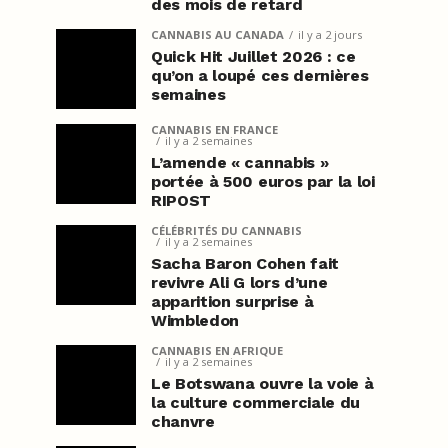
des mois de retard
CANNABIS AU CANADA
il y a 2 jours
Quick Hit Juillet 2026 : ce
qu’on a loupé ces dernières
semaines
CANNABIS EN FRANCE
il y a 2 semaines
L’amende « cannabis »
portée à 500 euros par la loi
RIPOST
CÉLÉBRITÉS DU CANNABIS
il y a 2 semaines
Sacha Baron Cohen fait
revivre Ali G lors d’une
apparition surprise à
Wimbledon
CANNABIS EN AFRIQUE
il y a 2 semaines
Le Botswana ouvre la voie à
la culture commerciale du
chanvre