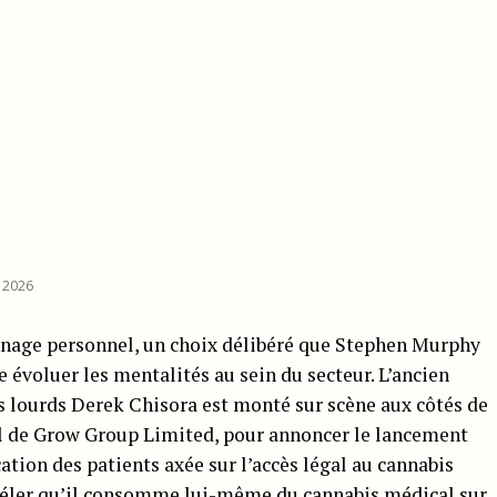
 2026
gnage personnel, un choix délibéré que Stephen Murphy
 évoluer les mentalités au sein du secteur. L’ancien
s lourds Derek Chisora est monté sur scène aux côtés de
al de Grow Group Limited, pour annoncer le lancement
tion des patients axée sur l’accès légal au cannabis
éler qu’il consomme lui-même du cannabis médical sur