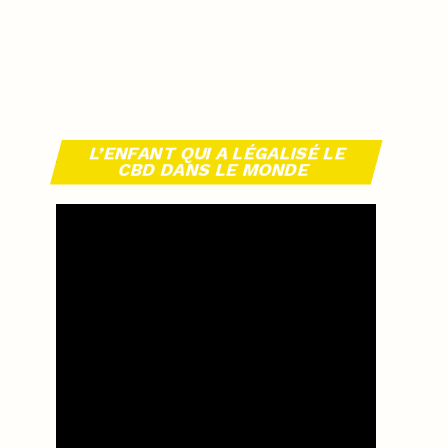
L’ENFANT QUI A LÉGALISÉ LE
CBD DANS LE MONDE