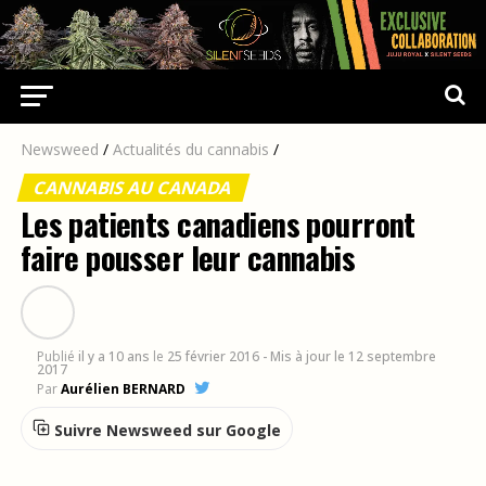
Newsweed
/
Actualités du cannabis
/
CANNABIS AU CANADA
Les patients canadiens pourront
faire pousser leur cannabis
Publié
il y a 10 ans
le
25 février 2016
- Mis à jour le 12 septembre
2017
Par
Aurélien BERNARD
Suivre Newsweed sur Google