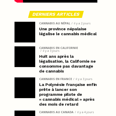
DERNIERS ARTICLES
CANNABIS AU NÉPAL
il y a 2 jours
Une province népalaise
légalise le cannabis médical
CANNABIS EN CALIFORNIE
il y a 3 jours
Huit ans après la
légalisation, la Californie ne
consomme pas davantage
de cannabis
CANNABIS EN FRANCE
il y a 3 jours
La Polynésie française enfin
prête à lancer son
programme pilote de
« cannabis médical » après
des mois de retard
CANNABIS AU CANADA
il y a 4 jours