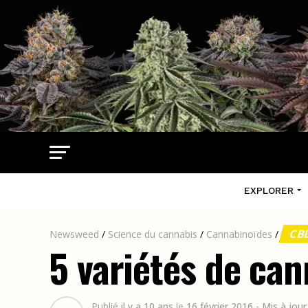
EXPLORER
CB
Newsweed
/
Science du cannabis
/
Cannabinoïdes
/
5 variétés de ca
Publié
il y a 10 ans
le
16 février 2016
- Mis à jour