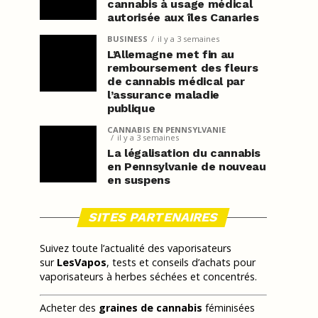
cannabis à usage médical
autorisée aux îles Canaries
BUSINESS
il y a 3 semaines
L’Allemagne met fin au
remboursement des fleurs
de cannabis médical par
l’assurance maladie
publique
CANNABIS EN PENNSYLVANIE
il y a 3 semaines
La légalisation du cannabis
en Pennsylvanie de nouveau
en suspens
SITES PARTENAIRES
Suivez toute l’actualité des vaporisateurs
sur
LesVapos
, tests et conseils d’achats pour
vaporisateurs à herbes séchées et concentrés.
Acheter des
graines de cannabis
féminisées