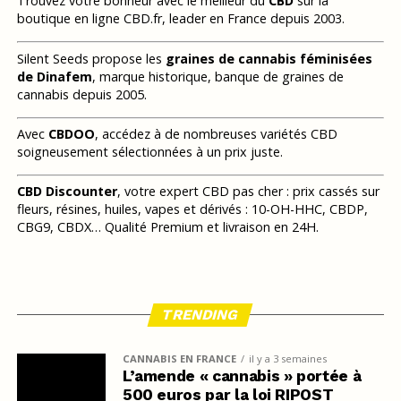
Trouvez votre bonheur avec le meilleur du
CBD
sur la
boutique en ligne CBD.fr, leader en France depuis 2003.
Silent Seeds propose les
graines de cannabis féminisées
de Dinafem
, marque historique, banque de graines de
cannabis depuis 2005.
Avec
CBDOO
, accédez à de nombreuses variétés CBD
soigneusement sélectionnées à un prix juste.
CBD Discounter
, votre expert CBD pas cher : prix cassés sur
fleurs, résines, huiles, vapes et dérivés : 10-OH-HHC, CBDP,
CBG9, CBDX… Qualité Premium et livraison en 24H.
TRENDING
CANNABIS EN FRANCE
il y a 3 semaines
L’amende « cannabis » portée à
500 euros par la loi RIPOST