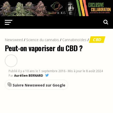
CBD
Newsweed
/
Science du cannabis
/
Cannabinoïdes
/
Peut-on vaporiser du CBD ?
Publié
il y a 10 ans
le
1 septembre 2016
- Mis à jour le 8 août 2024
Par
Aurélien BERNARD
Suivre Newsweed sur Google