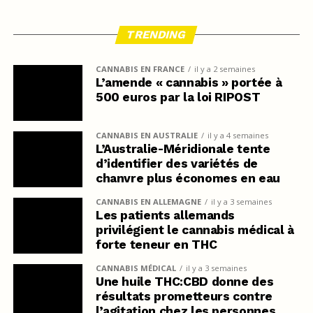
TRENDING
CANNABIS EN FRANCE
il y a 2 semaines
L’amende « cannabis » portée à
500 euros par la loi RIPOST
CANNABIS EN AUSTRALIE
il y a 4 semaines
L’Australie-Méridionale tente
d’identifier des variétés de
chanvre plus économes en eau
CANNABIS EN ALLEMAGNE
il y a 3 semaines
Les patients allemands
privilégient le cannabis médical à
forte teneur en THC
CANNABIS MÉDICAL
il y a 3 semaines
Une huile THC:CBD donne des
résultats prometteurs contre
l’agitation chez les personnes