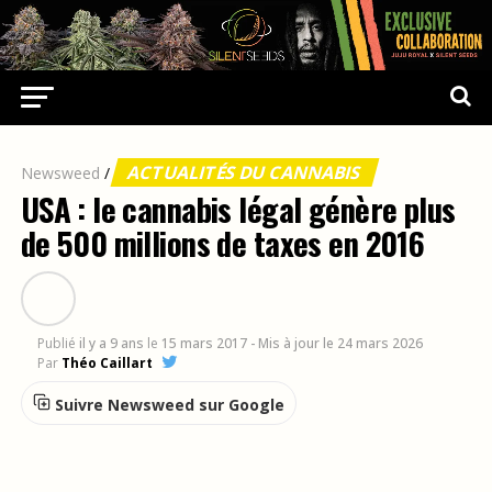
ACTUALITÉS DU CANNABIS
Newsweed
/
USA : le cannabis légal génère plus
de 500 millions de taxes en 2016
Publié
il y a 9 ans
le
15 mars 2017
- Mis à jour le 24 mars 2026
Par
Théo Caillart
Suivre Newsweed sur Google