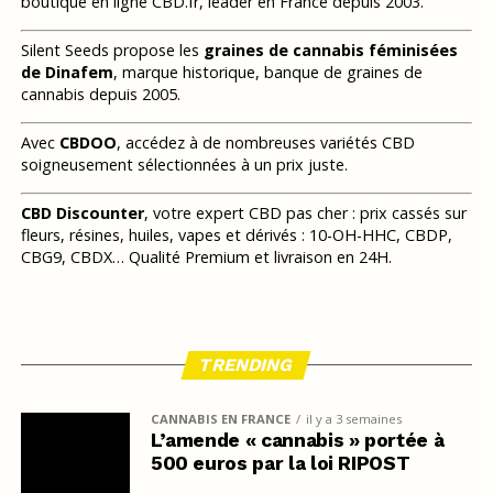
boutique en ligne CBD.fr, leader en France depuis 2003.
Silent Seeds propose les
graines de cannabis féminisées
de Dinafem
, marque historique, banque de graines de
cannabis depuis 2005.
Avec
CBDOO
, accédez à de nombreuses variétés CBD
soigneusement sélectionnées à un prix juste.
CBD Discounter
, votre expert CBD pas cher : prix cassés sur
fleurs, résines, huiles, vapes et dérivés : 10-OH-HHC, CBDP,
CBG9, CBDX… Qualité Premium et livraison en 24H.
TRENDING
CANNABIS EN FRANCE
il y a 3 semaines
L’amende « cannabis » portée à
500 euros par la loi RIPOST