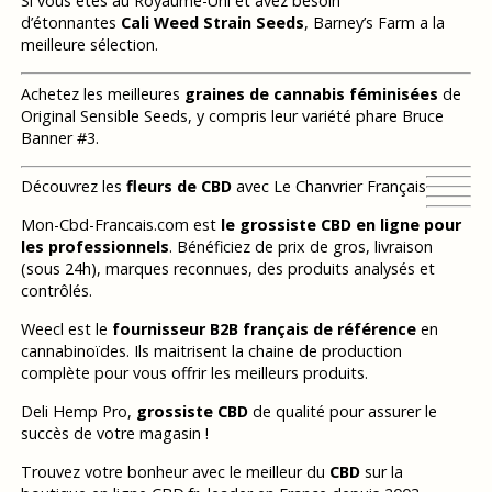
Si vous êtes au Royaume-Uni et avez besoin
d’étonnantes
Cali Weed Strain Seeds
, Barney’s Farm a la
meilleure sélection.
Achetez les meilleures
graines de cannabis féminisées
de
Original Sensible Seeds, y compris leur variété phare Bruce
Banner #3.
Découvrez les
fleurs de CBD
avec Le Chanvrier Français
Mon-Cbd-Francais.com est
le grossiste CBD en ligne pour
les professionnels
. Bénéficiez de prix de gros, livraison
(sous 24h), marques reconnues, des produits analysés et
contrôlés.
Weecl est le
fournisseur B2B français de référence
en
cannabinoïdes. Ils maitrisent la chaine de production
complète pour vous offrir les meilleurs produits.
Deli Hemp Pro,
grossiste CBD
de qualité pour assurer le
succès de votre magasin !
Trouvez votre bonheur avec le meilleur du
CBD
sur la