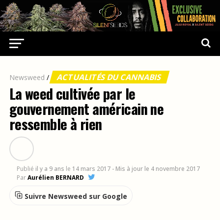
ACTUALITÉS DU CANNABIS
Newsweed
/
La weed cultivée par le
gouvernement américain ne
ressemble à rien
Publié
il y a 9 ans
le
14 mars 2017
- Mis à jour le 4 novembre 2017
Par
Aurélien BERNARD
Suivre Newsweed sur Google