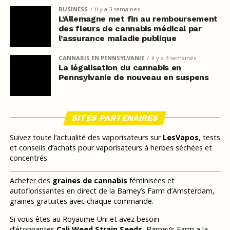
BUSINESS
il y a 3 semaines
L’Allemagne met fin au remboursement
des fleurs de cannabis médical par
l’assurance maladie publique
CANNABIS EN PENNSYLVANIE
il y a 3 semaines
La légalisation du cannabis en
Pennsylvanie de nouveau en suspens
SITES PARTENAIRES
Suivez toute l’actualité des vaporisateurs sur
LesVapos
, tests
et conseils d’achats pour vaporisateurs à herbes séchées et
concentrés.
Acheter des
graines de cannabis
féminisées et
autoflorissantes en direct de la Barney’s Farm d’Amsterdam,
graines gratuites avec chaque commande.
Si vous êtes au Royaume-Uni et avez besoin
d’étonnantes
Cali Weed Strain Seeds
, Barney’s Farm a la