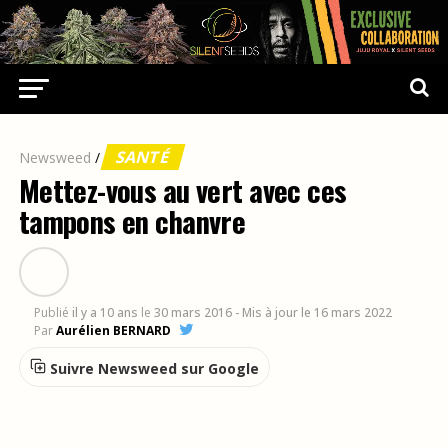
SANTÉ
Newsweed
/
Mettez-vous au vert avec ces
tampons en chanvre
Publié
il y a 10 ans
le
30 mars 2016
- Mis à jour le 16 mars 2022
Par
Aurélien BERNARD
Suivre Newsweed sur Google