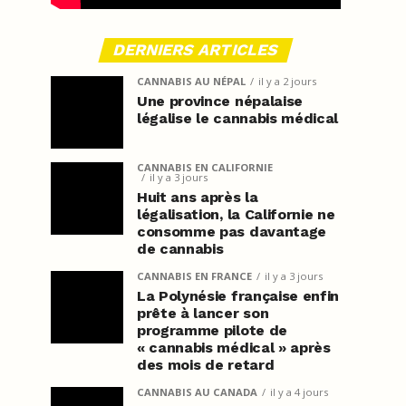
DERNIERS ARTICLES
CANNABIS AU NÉPAL
il y a 2 jours
Une province népalaise
légalise le cannabis médical
CANNABIS EN CALIFORNIE
il y a 3 jours
Huit ans après la
légalisation, la Californie ne
consomme pas davantage
de cannabis
CANNABIS EN FRANCE
il y a 3 jours
La Polynésie française enfin
prête à lancer son
programme pilote de
« cannabis médical » après
des mois de retard
CANNABIS AU CANADA
il y a 4 jours