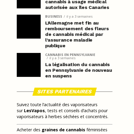
cannabis à usage médical
autorisée aux îles Canaries
BUSINESS
il y a 3 semaines
L’Allemagne met fin au
remboursement des fleurs
de cannabis médical par
l’assurance maladie
publique
CANNABIS EN PENNSYLVANIE
il y a 3 semaines
La légalisation du cannabis
en Pennsylvanie de nouveau
en suspens
SITES PARTENAIRES
Suivez toute l’actualité des vaporisateurs
sur
LesVapos
, tests et conseils d’achats pour
vaporisateurs à herbes séchées et concentrés.
Acheter des
graines de cannabis
féminisées