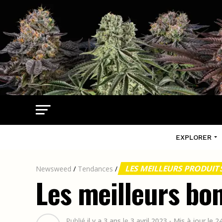
EXPLORER
LES MEILLEURS PRODUI
Newsweed
/
Tendances
/
Les meilleurs b
Publié
il y a 3 ans
le
3 avril 2023
- Mis à jour le 2