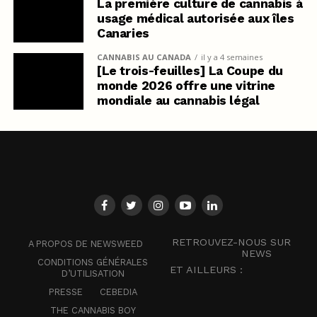
La première culture de cannabis à
usage médical autorisée aux îles
Canaries
CANNABIS AU CANADA
il y a 4 semaines
[Le trois-feuilles] La Coupe du
monde 2026 offre une vitrine
mondiale au cannabis légal
RETROUVEZ-NOUS SUR
A PROPOS DE NEWSWEED
NEWS
CONDITIONS GÉNÉRALES
ET AILLEURS :
D’UTILISATION
PRESSE
CEBEDIA
THE CANNABIS BOY