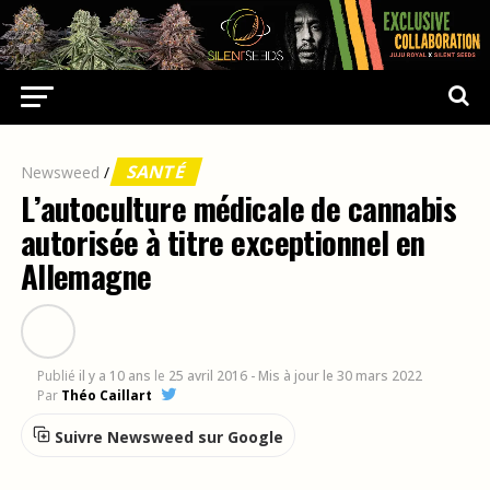
SANTÉ
Newsweed
/
L’autoculture médicale de cannabis
autorisée à titre exceptionnel en
Allemagne
Publié
il y a 10 ans
le
25 avril 2016
- Mis à jour le 30 mars 2022
Par
Théo Caillart
Suivre Newsweed sur Google