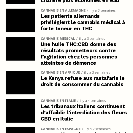
chanvre plus économes en eau
CANNABIS EN ALLEMAGNE
il y a 3 semaines
Les patients allemands
privilégient le cannabis médical à
forte teneur en THC
CANNABIS MÉDICAL
il y a 3 semaines
Une huile THC:CBD donne des
résultats prometteurs contre
l’agitation chez les personnes
atteintes de démence
CANNABIS EN AFRIQUE
il y a 3 semaines
Le Kenya refuse aux rastafaris le
droit de consommer du cannabis
CANNABIS EN ITALIE
il y a 4 semaines
Les tribunaux italiens continuent
d’affaiblir l’interdiction des fleurs
CBD en Italie
CANNABIS EN ESPAGNE
il y a 2 semaines