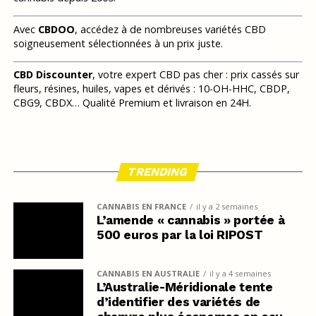
Avec
CBDOO
, accédez à de nombreuses variétés CBD
soigneusement sélectionnées à un prix juste.
CBD Discounter
, votre expert CBD pas cher : prix cassés sur
fleurs, résines, huiles, vapes et dérivés : 10-OH-HHC, CBDP,
CBG9, CBDX… Qualité Premium et livraison en 24H.
TRENDING
CANNABIS EN FRANCE
il y a 2 semaines
L’amende « cannabis » portée à
500 euros par la loi RIPOST
CANNABIS EN AUSTRALIE
il y a 4 semaines
L’Australie-Méridionale tente
d’identifier des variétés de