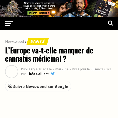
SANTÉ
Newsweed
/
L’Europe va-t-elle manquer de
cannabis médicinal ?
Publié
il y a 10 ans
le
2 mai 2016
- Mis à jour le 30 mars 2022
Par
Théo Caillart
Suivre Newsweed sur Google