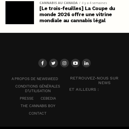
CANNABIS AU CANADA
il y a 4 semaines
[Le trois-feuilles] La Coupe du
monde 2026 offre une vitrine
mondiale au cannabis légal
RETROUVEZ-NOUS SUR
A PROPOS DE NEWSWEED
NEWS
CONDITIONS GÉNÉRALES
ET AILLEURS :
D’UTILISATION
PRESSE
CEBEDIA
THE CANNABIS BOY
CONTACT